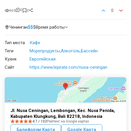
0
0
663
0
Ченинган
$
$
$
Время работы
Тип места
Кафе
Теги
Морепродукты
Алкоголь
Бассейн
Кухня
Европейская
Сайт
https://www.lepirate.com/nusa-ceningan
Jl. Nusa Ceningan, Lembongan, Kec. Nusa Penida,
Kabupaten Klungkung, Bali 82218, Indonesia
4.7 / 102
Рейтинг на Google картах
Балифорум Карта
Google Карта