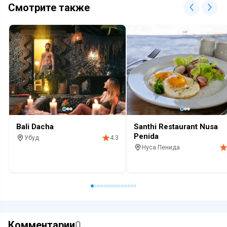
Смотрите также
Bali Dacha
Santhi Restaurant Nusa
Penida
Убуд
4.3
Нуса Пенида
Ресторан
Красивый вид
Релакс
Природа
Кафе
Завтрак
Алкоголь
Ко
Комментарии
0