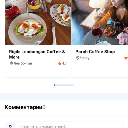
Rigils Lembongan Coffee &
Porch Coffee Shop
More
Чангу
Лембонган
4.7
Кафе
Завтрак
Бар
Алкогол
Кафе
Завтрак
Алкоголь
Кофе
Десерты
Комментарии
0
Написать комментарий