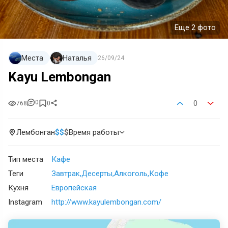
Еще 2 фото
Места
Наталья
26/09/24
Kayu Lembongan
0
0
768
0
Лембонган
$
$
$
Время работы
Тип места
Кафе
Теги
Завтрак
Десерты
Алкоголь
Кофе
Кухня
Европейская
Instagram
http://www.kayulembongan.com/