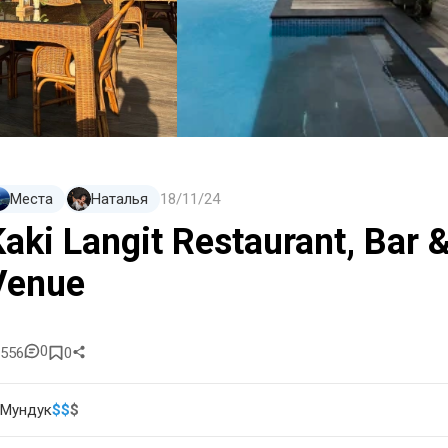
Места
Наталья
18/11/24
Kaki Langit Restaurant, Bar
Venue
0
556
0
Мундук
$
$
$