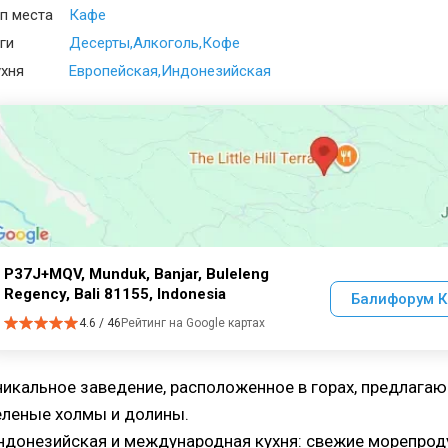
п места
Кафе
ги
Десерты
Алкоголь
Кофе
хня
Европейская
Индонезийская
P37J+MQV, Munduk, Banjar, Buleleng
Regency, Bali 81155, Indonesia
Балифорум К
4.6 / 46
Рейтинг на Google картах
никальное заведение, расположенное в горах, предлаг
еленые холмы и долины.
ндонезийская и международная кухня: свежие морепрод