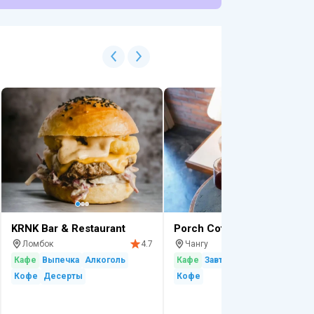
KRNK Bar & Restaurant
Porch Coffee Shop
Ломбок
Чангу
4.7
4.
Кафе
Выпечка
Алкоголь
Кафе
Завтрак
Бар
Алкоголь
Кофе
Десерты
Кофе