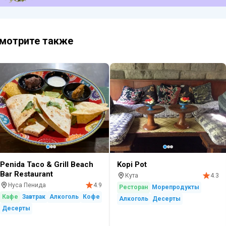
мотрите также
Penida Taco & Grill Beach
Kopi Pot
Bar Restaurant
Кута
4.3
Нуса Пенида
4.9
Ресторан
Морепродукты
Кафе
Завтрак
Алкоголь
Кофе
Алкоголь
Десерты
Десерты