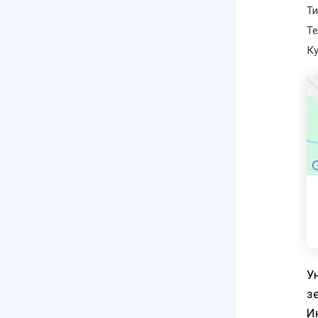
Ти
Те
Ку
У
з
И