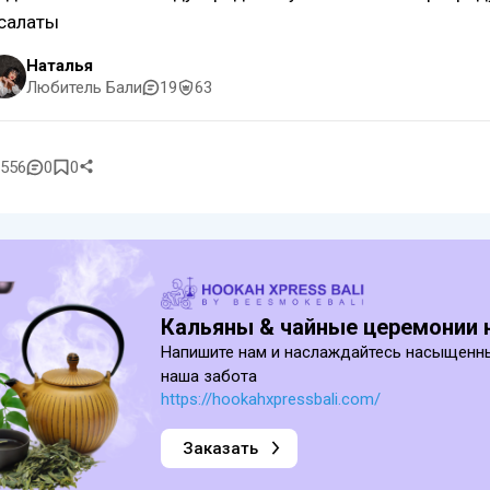
 салаты
Наталья
Любитель Бали
19
63
556
0
0
Кальяны & чайные церемонии 
Напишите нам и наслаждайтесь насыщенн
наша забота
https://hookahxpressbali.com/
Заказать