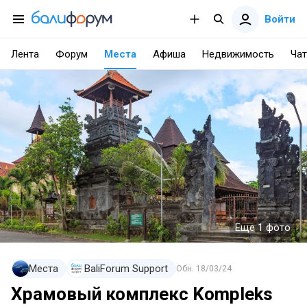
Войти
Лента
Форум
Места
Афиша
Недвижимость
Чат
Еще 1 фото
Места
BaliForum Support
Обн.
18/03/24
Храмовый комплекс Kompleks