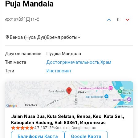
Puja Mandala
0
0
2157
11
Беноа (Нуса Дуа)
Время работы
Другое название
Пуджа Мандала
Тип места
Достопримечательность
Храм
Теги
Инстапоинт
Jalan Nusa Dua, Kuta Selatan, Benoa, Kec. Kuta Sel.,
Kabupaten Badung, Bali 80361, Индонезия
4.7 / 3712
Рейтинг на Google картах
Балифорум Карта
Google Карта