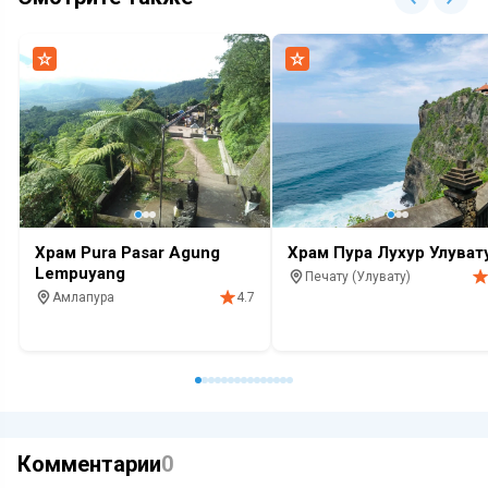
Храм Pura Pasar Agung
Храм Пура Лухур Улуват
Lempuyang
Печату (Улувату)
Амлапура
4.7
Достопримечательность
Хр
Храм
Красивый вид
Инстапоинт
Топ 100
Комментарии
0