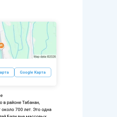
арта
Google Карта
не
о в районе Табанан,
 около 700 лет. Это одна
ей Бали вне массовых