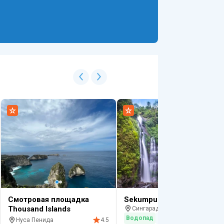
Смотровая площадка
Sekumpul
Thousand Islands
Сингараджа
Водопад
Красивый вид
Нуса Пенида
4.5