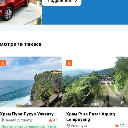
Подробнее
мотрите также
Храм Пура Лухур Улувату
Храм Pura Pasar Agung
Lempuyang
Печату (Улувату)
4.6
Амлапура
4.7
Достопримечательность
Храм