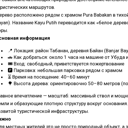
уристических маршрутов.
ерево расположено рядом с храмом Pura Babakan в тихой
ayan). Название Kayu Putih переводится как «белое дерев
оры.
сновная информация
📍 Локация: район Табанан, деревня Байан (Banjar Bay
🚗 Как добраться: около 1 часа на машине от Убуда 
🎟 Вход: свободный, приветствуется пожертвование
🅿 Парковка: небольшая парковка рядом с храмом
⏳ Время на посещение: 40–60 минут
🌳 Высота дерева: ориентировочно 50–80 метров (п
лавное впечатление — масштаб: массивный ствол и мощн
емли и образующие плотную структуру вокруг основания.
азвитой туристической инфраструктуры.
ажно
ля местных жителей это не просто природный объект, а 