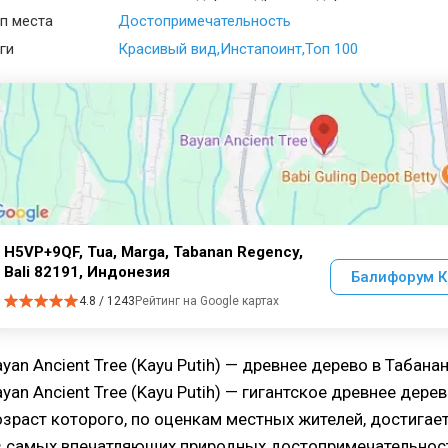
п места
Достопримечательность
ги
Красивый вид
Инстапоинт
Топ 100
H5VP+9QF, Tua, Marga, Tabanan Regency,
Bali 82191, Индонезия
Балифорум К
4.8 / 1243
Рейтинг на Google картах
ayan Ancient Tree (Kayu Putih) — древнее дерево в Табана
yan Ancient Tree (Kayu Putih) — гигантское древнее дерев
озраст которого, по оценкам местных жителей, достигает
з самых впечатляющих природных достопримечательност