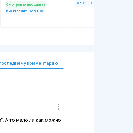
Топ 100
Природа
Смотровая площадка
Инстапоинт
Топ 100
 последнему комментарию
. А то мало ли как можно