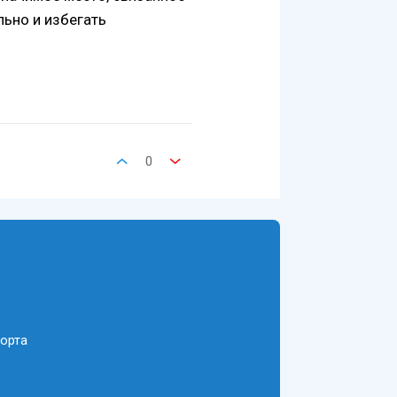
льно и избегать
0
орта