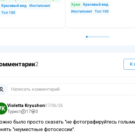
Храм
Красивый вид
Красивый вид
Инстапоинт
Инстапоинт
Топ 100
Топ 100
омментарии
2
К
Написать комментарий
Violetta Kryushon
07/06/26
VK
Турист
17
0
ожно было просто сказать "не фотографируйтесь голыми"
онять "неуместные фотосессии".