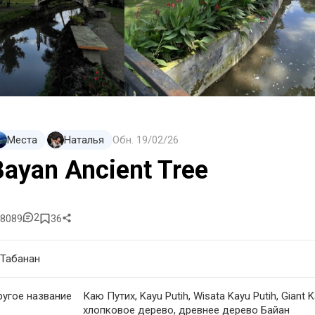
Места
Наталья
Обн.
19/02/26
Bayan Ancient Tree
2
8089
36
Табанан
угое название
Каю Путих, Kayu Putih, Wisata Kayu Putih, Giant 
хлопковое дерево, древнее дерево Байан