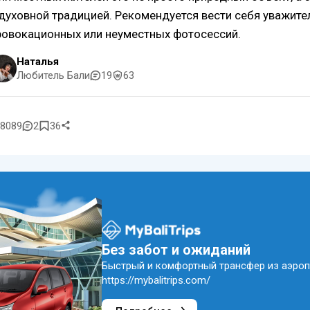
 духовной традицией. Рекомендуется вести себя уважите
ровокационных или неуместных фотосессий.
Наталья
Любитель Бали
19
63
8089
2
36
Без забот и ожиданий
Быстрый и комфортный трансфер из аэроп
https://mybalitrips.com/