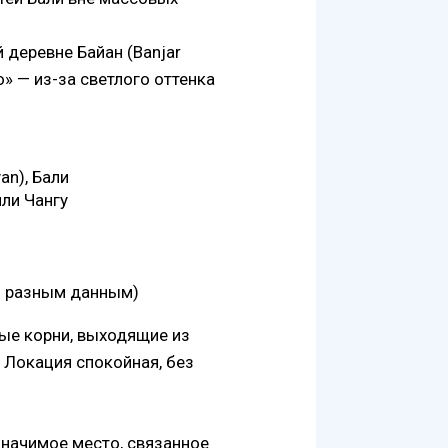
 деревне Байан (Banjar
о» — из-за светлого оттенка
an), Бали
или Чангу
о разным данным)
ые корни, выходящие из
 Локация спокойная, без
значимое место, связанное