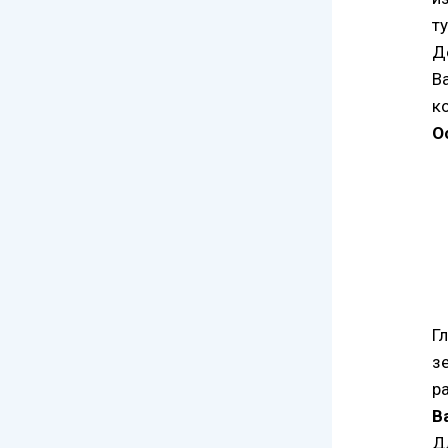
т
Д
B
к
О
Г
з
р
В
Д