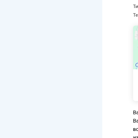
Ти
Те
B
Ba
в
и