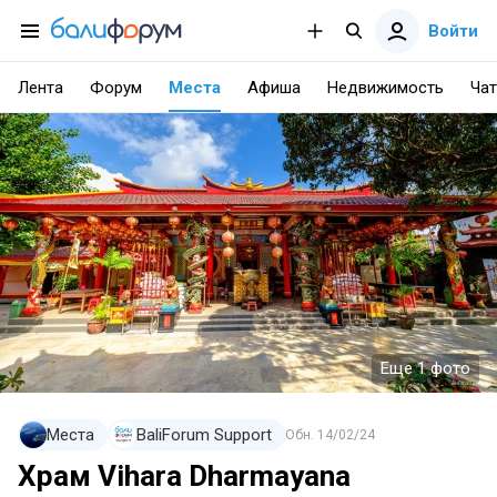
Войти
Лента
Форум
Места
Афиша
Недвижимость
Чат
Еще 1 фото
Места
BaliForum Support
Обн.
14/02/24
Храм Vihara Dharmayana