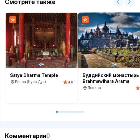
Смотрите также
Satya Dharma Temple
Буддийский монастырь
Brahmawihara Arama
Беноа (Нуса Дуа)
4.8
Ловина
Храм
Буддийский
Храм
Топ 100
Монастырь
Б
Комментарии
0