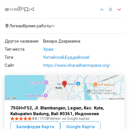
0
0
1646
2
Легиан
Время работы
Другое название
Вихара Дхармаяна
Тип места
Храм
Теги
Китайский
Буддийский
Сайт
https://www.viharadharmayana.org/
75GH+F52, Jl. Blambangan, Legian, Kec. Kuta,
Kabupaten Badung, Bali 80361, Индонезия
4.8 / 1115
Рейтинг на Google картах
Балифорум Карта
Google Карта