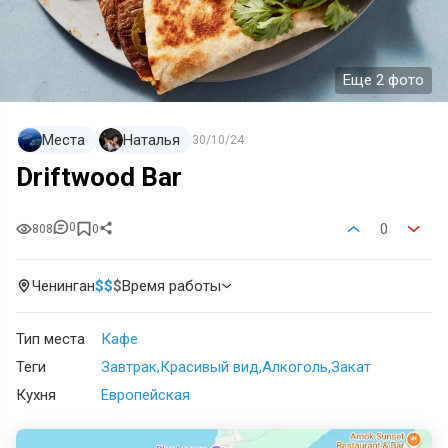
Еще 2 фото
Места
Наталья
30/10/24
Driftwood Bar
0
0
808
0
Ченинган
$
$
$
Время работы
Тип места
Кафе
Теги
Завтрак
Красивый вид
Алкоголь
Закат
Кухня
Европейская