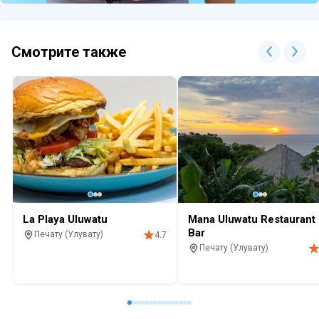
Смотрите также
La Playa Uluwatu
Mana Uluwatu Restaurant
Bar
Печату (Улувату)
4.7
Печату (Улувату)
Кафе
Красивый вид
Алкоголь
Закат
Бассейн
Кафе
Ресторан
За