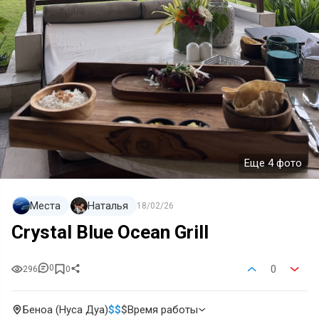
Еще 4 фото
Места
Наталья
18/02/26
Crystal Blue Ocean Grill
0
0
296
0
Беноа (Нуса Дуа)
$
$
$
Время работы