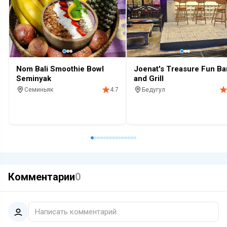
Nom Bali Smoothie Bowl
Joenat's Treasure Fun Ba
Seminyak
and Grill
Семиньяк
Бедугул
4.7
Кафе
Кафе
Комментарии
0
Написать комментарий