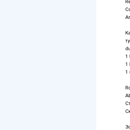
Re
Co
A
К
т
du
1 
1
1 
R
A
С
С
З