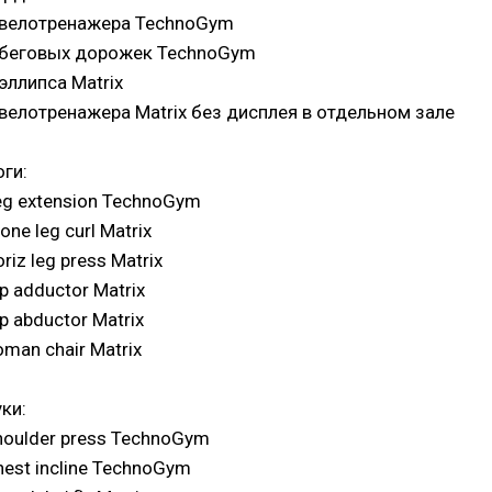
 велотренажера TechnoGym
 беговых дорожек TechnoGym
эллипса Matrix
 велотренажера Matrix без дисплея в отдельном зале
оги:
eg extension TechnoGym
one leg curl Matrix
riz leg press Matrix
p adductor Matrix
p abductor Matrix
oman chair Matrix
ки:
houlder press TechnoGym
hest incline TechnoGym