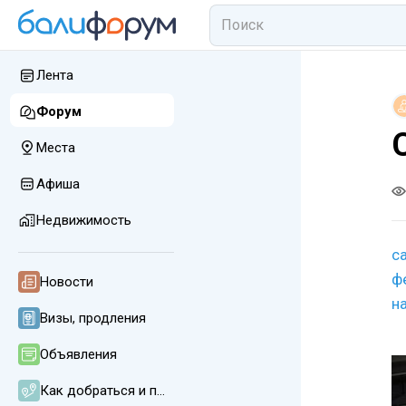
Лента
Форум
Места
Афиша
Недвижимость
с
ф
Новости
на
Визы, продления
Объявления
Как добраться и передвигаться