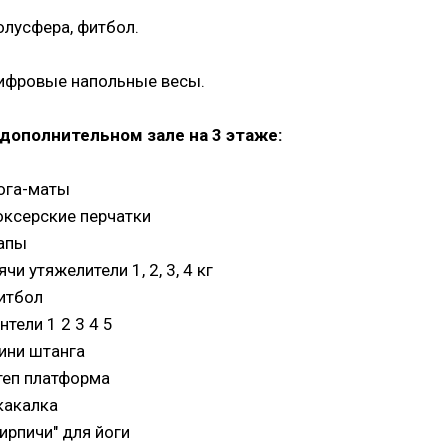
олусфера, фитбол.
ифровые напольные весы.
 дополнительном зале на 3 этаже:
ога-маты
оксерские перчатки
апы
чи утяжелители 1, 2, 3, 4 кг
итбол
нтели 1 2 3 4 5
ини штанга
теп платформа
какалка
Кирпичи" для йоги