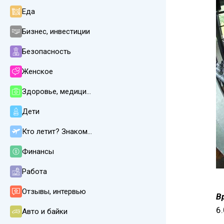
Еда
Бизнес, инвестиции
Безопасность
Женское
Здоровье, медицина
Дети
Кто летит? Знакомства
Финансы
Работа
Отзывы, интервью
В
6
Авто и байки