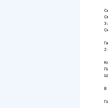
С
С
3
Ск
Га
2 
К
П
Ш
В
Г