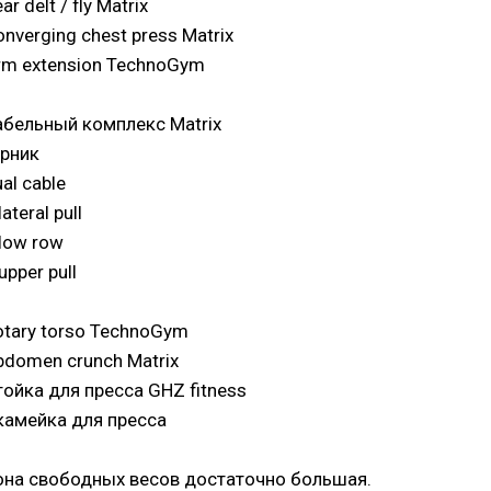
ar delt / fly Matrix
nverging chest press Matrix
rm extension TechnoGym
абельный комплекс Matrix
урник
al cable
lateral pull
 low row
upper pull
otary torso TechnoGym
bdomen crunch Matrix
тойка для пресса GHZ fitness
камейка для пресса
она свободных весов достаточно большая.