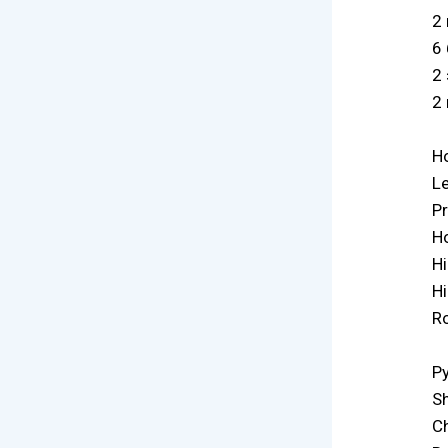
2
6
2 
2
Н
L
Pr
Ho
Hi
Hi
R
Ру
S
C