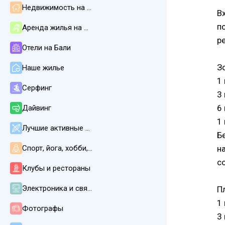
Недвижимость на Бали
В
п
Аренда жилья на Бали
р
Отели на Бали
З
Наше жилье
1
Серфинг
3
6
Дайвинг
1 
Лучшие активные развлечения
Б
Спорт, йога, хобби, СПА, массаж
н
с
Клубы и рестораны
Электроника и связь
П
1
Фотографы
3