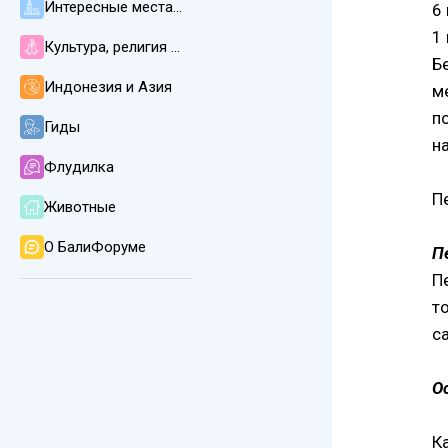
Интересные места, пляжи, погода и климат
6
1 
Культура, религия и язык на Бали
Б
Индонезия и Азия
м
п
Гиды
н
Флудилка
П
Животные
О БалиФоруме
П
П
т
с
О
К