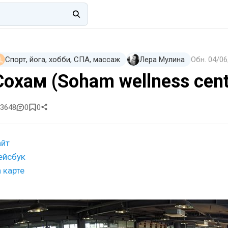
Спорт, йога, хобби, СПА, массаж
Лера Мулина
Обн.
04/06
Сохам (Soham wellness cent
3648
0
0
айт
ейсбук
 карте