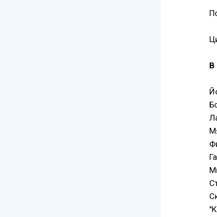
П
Ц
В
Й
Б
Л
Мя
Ф
Га
М
С
С
"