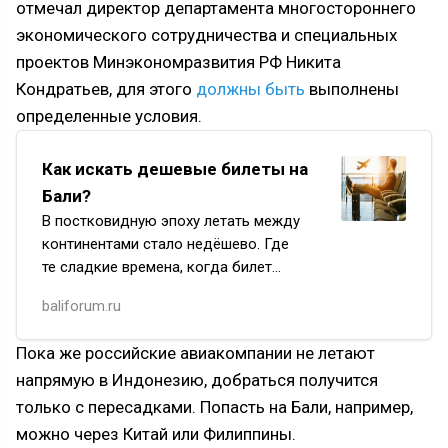
отмечал директор департамента многостороннего
экономического сотрудничества и специальных
проектов Минэкономразвития РФ Никита
Кондратьев, для этого
должны быть
выполнены
определенные условия.
Как искать дешевые билеты на
Бали?
В постковидную эпоху летать между
континентами стало недёшево. Где
те сладкие времена, когда билет
на прямой рейс Аэрофлота из Москвы
baliforum.ru
до Бали и обратно можно было
поймать даже за 500 долларов…а
Пока же российские авиакомпании не летают
уж за…
напрямую в Индонезию, добраться получится
только с пересадками. Попасть на Бали, например,
можно через Китай или Филиппины.