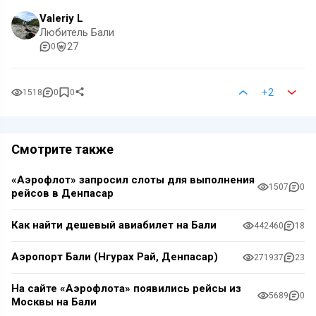
Valeriy L
Любитель Бали
27
0
+2
1518
0
0
Смотрите также
«Аэрофлот» запросил слоты для выполнения
1507
0
рейсов в Денпасар
Как найти дешевый авиабилет на Бали
442460
18
Аэропорт Бали (Нгурах Рай, Денпасар)
271937
23
На сайте «Аэрофлота» появились рейсы из
5689
0
Москвы на Бали