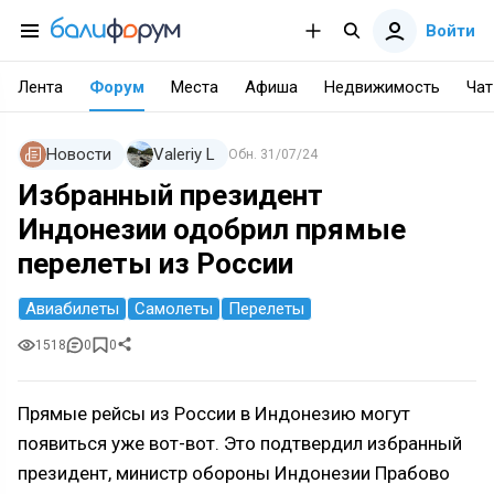
Войти
Лента
Форум
Места
Афиша
Недвижимость
Чат
Новости
Valeriy L
Обн.
31/07/24
Избранный президент
Индонезии одобрил прямые
перелеты из России
Авиабилеты
Самолеты
Перелеты
1518
0
0
Прямые рейсы из России в Индонезию могут
появиться уже вот-вот. Это подтвердил избранный
президент, министр обороны Индонезии Прабово