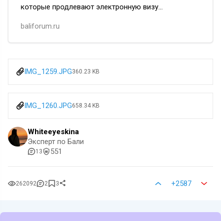
которые продлевают электронную визу
по прибытии (e-VOA) онлайн. Всё чаще заявки
baliforum.ru
застревают в статусе «ожидает рас…
IMG_1259.JPG
360.23 KB
IMG_1260.JPG
658.34 KB
Whiteeyeskina
Эксперт по Бали
551
13
+2587
262092
2
3