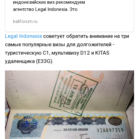
индонезийских виз рекомендуем
агентство Legal Indonesia. Это
официальная компания, которая
baliforum.ru
оформляет визы, им можно доверять.
Legal Indonesia предоставляют
Legal Indonesia
советует обратить внимание на три
оптимальный вариант по цене
самые популярные визы для долгожителей -
и скорости.
туристическую C1, мультивизу D12 и KITAS
удаленщика (E33G).