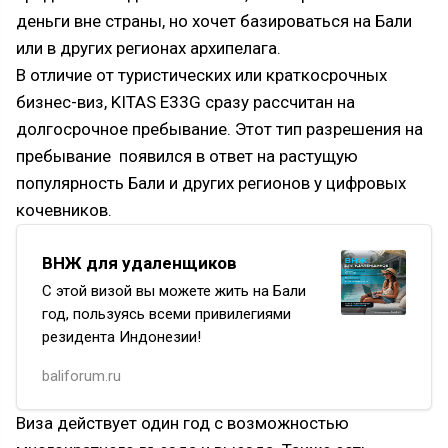
деньги вне страны, но хочет базироваться на Бали
или в других регионах архипелага.
В отличие от туристических или краткосрочных
бизнес-виз, KITAS E33G сразу рассчитан на
долгосрочное пребывание. Этот тип разрешения на
пребывание появился в ответ на растущую
популярность Бали и других регионов у цифровых
кочевников.
ВНЖ для удаленщиков
С этой визой вы можете жить на Бали
год, пользуясь всеми привилегиями
резидента Индонезии!
Оформить КИТАС удаленщика можно
baliforum.ru
не выезжая с Бали. При оформлении
дарим открытие счета
Виза действует один год с возможностью
в индонезийском банке в подарок 🎁