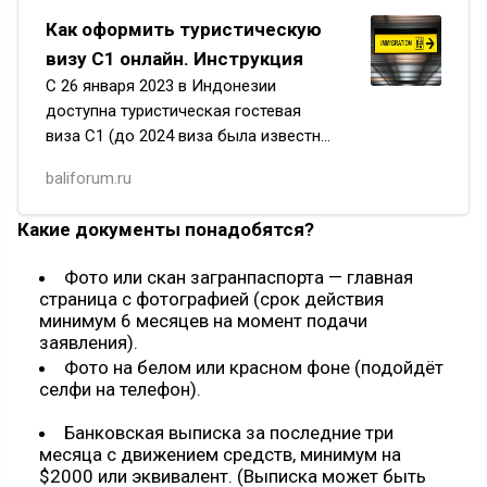
Как оформить туристическую
визу C1 онлайн. Инструкция
С 26 января 2023 в Индонезии
доступна туристическая гостевая
виза С1 (до 2024 виза была известна
под индексом В211). Ее можно
baliforum.ru
оформить онлайн граждане 97 стран,
в том числе России, Украины
Какие документы понадобятся?
и Казахстан
Фото или скан загранпаспорта — главная
страница с фотографией (срок действия
минимум 6 месяцев на момент подачи
заявления).
Фото на белом или красном фоне (подойдёт
селфи на телефон).
Банковская выписка за последние три
месяца с движением средств, минимум на
$2000 или эквивалент. (Выписка может быть