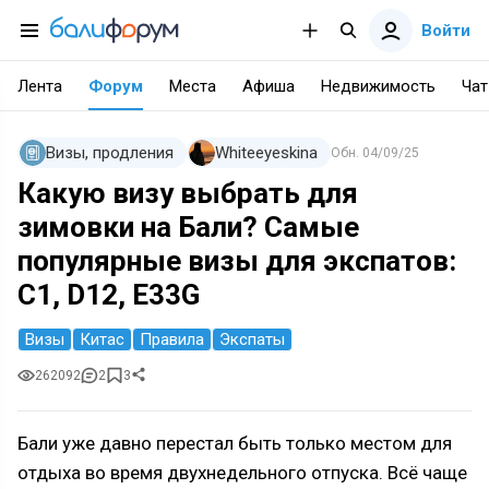
Войти
Лента
Форум
Места
Афиша
Недвижимость
Чат
Визы, продления
Whiteeyeskina
Обн.
04/09/25
Какую визу выбрать для
зимовки на Бали? Самые
популярные визы для экспатов:
С1, D12, E33G
Визы
Китас
Правила
Экспаты
262092
2
3
Бали уже давно перестал быть только местом для
отдыха во время двухнедельного отпуска. Всё чаще