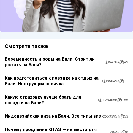
Смотрите также
Беременность и роды на Бали. Стоит ли
54204
49
рожать на Бали?
Как подготовиться к поездке на отдых на
850498
11
Бали. Инструкция новичка
Какую страховку лучше брать для
1284056
155
поездки на Бали?
Индонезийская виза на Бали. Все типы виз
633954
53
Почему продление KITAS — не место для
463
0