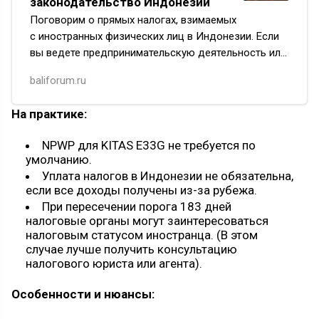
законодательство Индонезии
Поговорим о прямых налогах, взимаемых
с иностранных физических лиц в Индонезии. Если
вы ведете предпринимательскую деятельность или
планируете заняться частным бизнесом, будет
baliforum.ru
не лишним разбираться в…
На практике:
NPWP для KITAS E33G не требуется по
умолчанию.
Уплата налогов в Индонезии не обязательна,
если все доходы получены из-за рубежа.
При пересечении порога 183 дней
налоговые органы могут заинтересоваться
налоговым статусом иностранца. (В этом
случае лучше получить консультацию
налогового юриста или агента).
Особенности и нюансы: