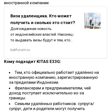
иностранной компании.
Виза удаленщика. Кто может
получить и сколько это стоит?
Долгожданная новость
от индонезийских властей. Наконец-
то выдавать визы будут и тем, кто
целый день сидит с ноутбуком
baliforum.ru
у бассейна, не имеет местной
компании и получает зарплату из-за
Кому подходит KITAS E33G:
границы. &nbs
Тем, кто официально работает удалённо на
иностранную компанию, зарегистрированную
за пределами Индонезии.
Фрилансерам и предпринимателям, чей
доход поступает исключительно из-за
границы.
Семьям удалённых работников: супруга/
супруг, дети и родители могут получить