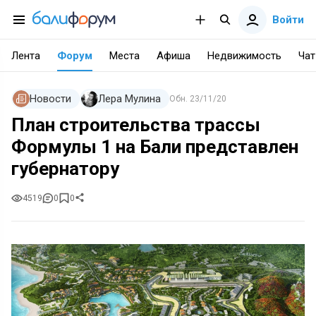
Войти
Лента
Форум
Места
Афиша
Недвижимость
Чат
Новости
Лера Мулина
Обн.
23/11/20
План строительства трассы
Формулы 1 на Бали представлен
губернатору
4519
0
0