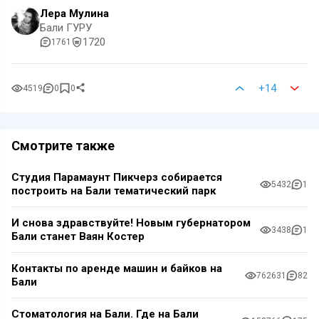
Лера Мулина
Бали ГУРУ
1720
1761
+14
4519
0
0
Смотрите также
Студия Парамаунт Пикчерз собирается
5432
1
построить на Бали тематический парк
И снова здравствуйте! Новым губернатором
3438
1
Бали станет Ваян Костер
Контакты по аренде машин и байков на
762631
82
Бали
Стоматология на Бали. Где на Бали