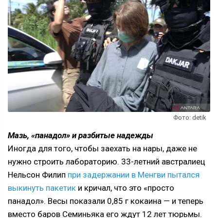
Фото: detik
Мазь, «панадол» и разбитые надежды
Иногда для того, чтобы заехать на нары, даже не
нужно строить лабораторию. 33-летний австралиец
Нельсон Филип
при задержании в Менгви пытался
выкинуть пакетик
и кричал, что это «просто
панадол». Весы показали 0,85 г кокаина — и теперь
вместо баров Семиньяка его ждут 12 лет тюрьмы.