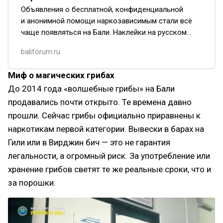
Объявления о бесплатной, конфиденциальной
и анонимной помощи наркозависимым стали всё
чаще появляться на Бали. Наклейки на русском
языке замечают в кафе, фитнес-клубах
baliforum.ru
и на заправках. Мы навели камеру…
Миф о магических грибах
До 2014 года «волшебные грибы» на Бали
продавались почти открыто. Те времена давно
прошли. Сейчас грибы официально приравнены к
наркотикам первой категории. Вывески в барах на
Гили или в Вирджин бич — это не гарантия
легальности, а огромный риск. За употребление или
хранение грибов светят те же реальные сроки, что и
за порошки.