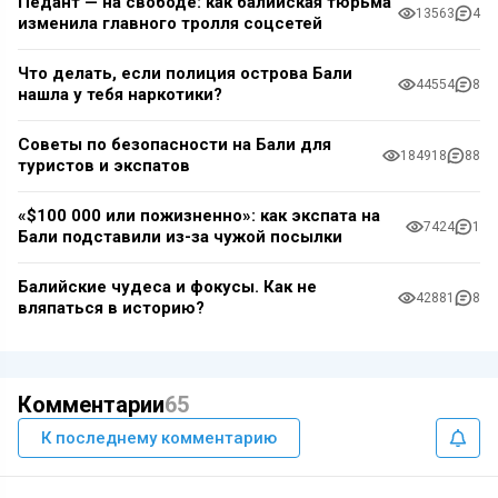
Педант — на свободе: как балийская тюрьма
13563
4
изменила главного тролля соцсетей
Что делать, если полиция острова Бали
44554
8
нашла у тебя наркотики?
Советы по безопасности на Бали для
184918
88
туристов и экспатов
«$100 000 или пожизненно»: как экспата на
7424
1
Бали подставили из-за чужой посылки
Балийские чудеса и фокусы. Как не
42881
8
вляпаться в историю?
Комментарии
65
К последнему комментарию