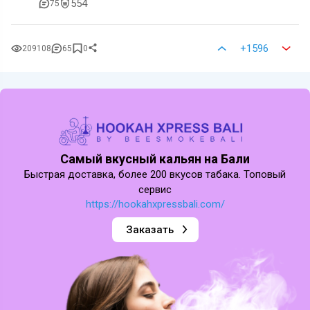
554
75
+1596
209108
65
0
Cамый вкусный кальян на Бали
Быстрая доставка, более 200 вкусов табака. Топовый
сервис
https://hookahxpressbali.com/
Заказать