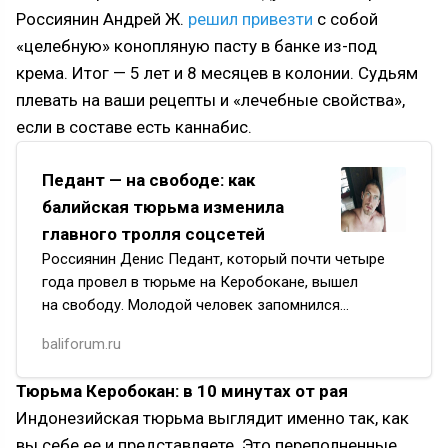
Россиянин Андрей Ж.
решил привезти
с собой
«целебную» конопляную пасту в банке из-под
крема. Итог — 5 лет и 8 месяцев в колонии. Судьям
плевать на ваши рецепты и «лечебные свойства»,
если в составе есть каннабис.
Педант — на свободе: как
балийская тюрьма изменила
главного тролля соцсетей
Россиянин Денис Педант, который почти четыре
года провел в тюрьме на Керобокане, вышел
на свободу. Молодой человек запомнился
довольно резкими комментариями
baliforum.ru
в русскоязычных пабликах, а иногда и оскорб…
Тюрьма Керобокан: в 10 минутах от рая
Индонезийская тюрьма выглядит именно так, как
вы себе ее и представляете. Это переполненные