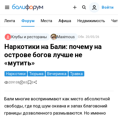
Войти
Лента
Форум
Места
Афиша
Недвижимость
Чат
Клубы и рестораны
Maximous
Обн.
20/05/26
Наркотики на Бали: почему на
острове богов лучше не
«мутить»
Наркотики
Тюрьма
Вечеринка
Травка
209108
65
0
Бали многие воспринимают как место абсолютной
свободы, где под шум океана и запах благовоний
границы дозволенного размываются. Но именно