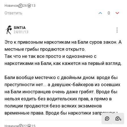
Новичок
26
13
Ответить
0
SINTIA
24/01/13
Это к привозным наркотикам на Бали суров закон. А
местные грибы продаются открыто.
Так что не так все просто и однозначно с
наркотиками на Бали, как кажется на первый взгляд.
Бали вообще местечко с двойным дном. вроде бы
преступности нет... а девушек-байкеров из осевших
на Бали иностранцев очень даже грабят. Вроде бы
нельзя ездить без водительских прав, а прямо в
полиции продаются безо всяких экзаменов
временные права. Вроде бы наркотики запрещены...
Новичок
22
15