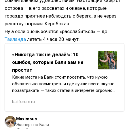
сомнительным удовольствием. Настоящий кайф от
острова — в его рассветах и океане, которые
гораздо приятнее наблюдать с берега, а не через
решетку тюрьмы Керобокан.
Ну а если очень хочется «расслабиться» — до
Таиланда
лететь 4 часа 20 минут.
«Никогда так не делай!»: 10
ошибок, которые Бали вам не
простит
Какие места на Бали стоит посетить, что нужно
обязательно посмотреть и где лучше всего вкусно
позавтракать — таких статей в интернете огромное
количество. А вот чего нельзя делать на райском
baliforum.ru
острове…
Maximous
Эксперт по Бали