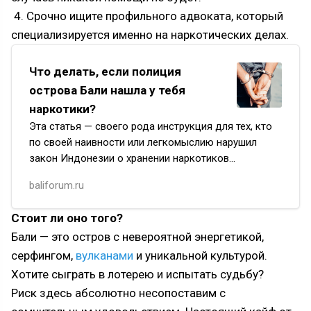
4. Срочно ищите профильного адвоката, который
специализируется именно на наркотических делах.
Что делать, если полиция
острова Бали нашла у тебя
наркотики?
Эта статья — своего рода инструкция для тех, кто
по своей наивности или легкомыслию нарушил
закон Индонезии о хранении наркотиков
и оказался на первом этапе многоуровневого
baliforum.ru
квеста индонезийского право…
Стоит ли оно того?
Бали — это остров с невероятной энергетикой,
серфингом,
вулканами
и уникальной культурой.
Хотите сыграть в лотерею и испытать судьбу?
Риск здесь абсолютно несопоставим с