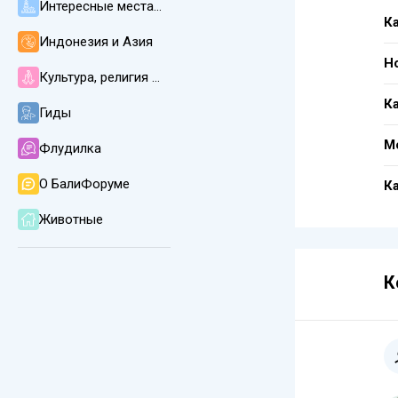
Интересные места, пляжи, погода и климат
К
Индонезия и Азия
Н
Культура, религия и язык на Бали
Ка
Гиды
М
Флудилка
О БалиФоруме
К
Животные
К