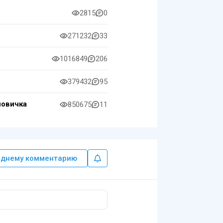
2815
0
271232
33
1016849
206
379432
95
новичка
850675
11
еднему комментарию