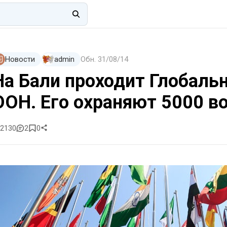
Новости
admin
Обн.
31/08/14
На Бали проходит Глобаль
ООН. Его охраняют 5000 в
2130
2
0