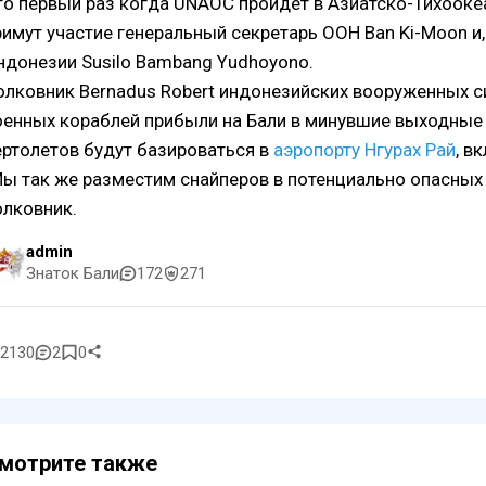
то первый раз когда UNAOC пройдет в Азиатско-Тихооке
римут участие генеральный секретарь ООН Ban Ki-Moon и,
ндонезии Susilo Bambang Yudhoyono.
олковник Bernadus Robert индонезийских вооруженных с
оенных кораблей прибыли на Бали в минувшие выходные 
ертолетов будут базироваться в
аэропорту Нгурах Рай
, в
Мы так же разместим снайперов в потенциально опасных
олковник.
admin
Знаток Бали
172
271
2130
2
0
мотрите также