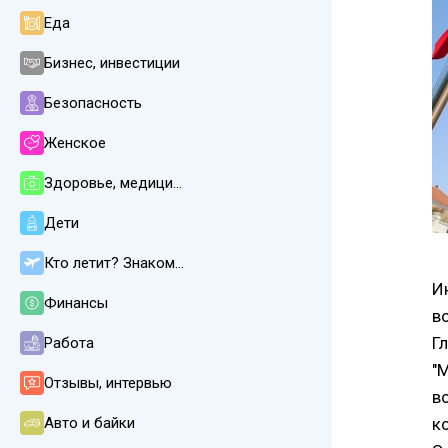
Еда
Бизнес, инвестиции
Безопасность
Женское
Здоровье, медицина
Дети
Кто летит? Знакомства
И
Финансы
в
Г
Работа
"
Отзывы, интервью
в
Авто и байки
к