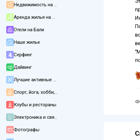
Э
Недвижимость на Бали
п
Аренда жилья на Бали
И
П
Отели на Бали
в
Наше жилье
в
"
Серфинг
п
Дайвинг
Лучшие активные развлечения
Спорт, йога, хобби, СПА, массаж
Клубы и рестораны
Электроника и связь
Фотографы
С