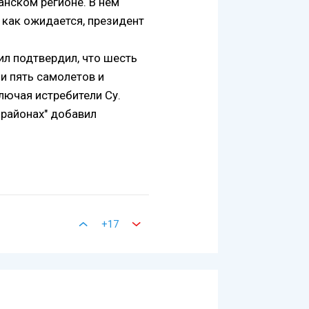
анском регионе. В нем
 как ожидается, президент
ил подтвердил, что шесть
и пять самолетов и
ключая истребители Су.
 районах" добавил
+17