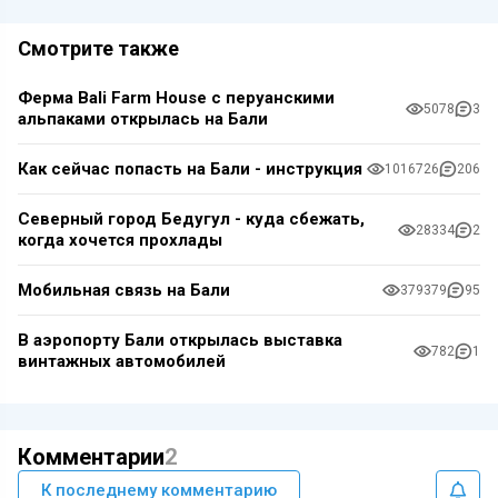
Смотрите также
Ферма Bali Farm House с перуанскими
5078
3
альпаками открылась на Бали
Как сейчас попасть на Бали - инструкция
1016726
206
Северный город Бедугул - куда сбежать,
28334
2
когда хочется прохлады
Мобильная связь на Бали
379379
95
В аэропорту Бали открылась выставка
782
1
винтажных автомобилей
Комментарии
2
К последнему комментарию