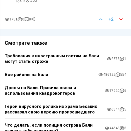
555
75
+2
1781
0
0
Смотрите также
Требования к иностранным гостям на Бали
2873
1
могут стать строже
Все районы на Бали
486129
554
Дроны на Бали. Правила ввоза и
17920
6
использования квадрокоптеров
Герой вирусного ролика из храма Бесаких
6844
5
рассказал свою версию произошедшего
Что делать, если полиция острова Бали
44548
8
нашла у тебя наркотики?