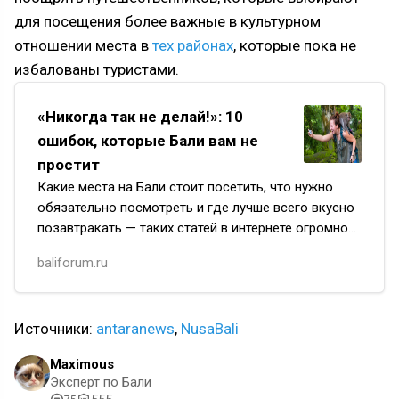
для посещения более важные в культурном
отношении места в
тех районах
, которые пока не
избалованы туристами.
«Никогда так не делай!»: 10
ошибок, которые Бали вам не
простит
Какие места на Бали стоит посетить, что нужно
обязательно посмотреть и где лучше всего вкусно
позавтракать — таких статей в интернете огромное
количество. А вот чего нельзя делать на райском
baliforum.ru
острове…
Источники:
antaranews
,
NusaBali
Maximous
Эксперт по Бали