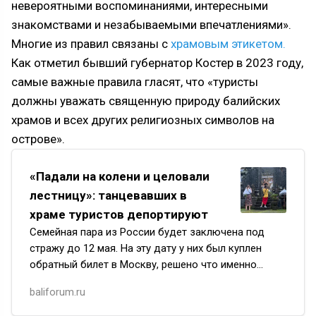
невероятными воспоминаниями, интересными
знакомствами и незабываемыми впечатлениями».
Многие из правил связаны с
храмовым этикетом.
Как отметил бывший губернатор Костер в 2023 году,
самые важные правила гласят, что «туристы
должны уважать священную природу балийских
храмов и всех других религиозных символов на
острове».
«Падали на колени и целовали
лестницу»: танцевавших в
храме туристов депортируют
Семейная пара из России будет заключена под
стражу до 12 мая. На эту дату у них был куплен
обратный билет в Москву, решено что именно
по нему они и отправятся домой. Тем не менее,
baliforum.ru
процесс депортации з…