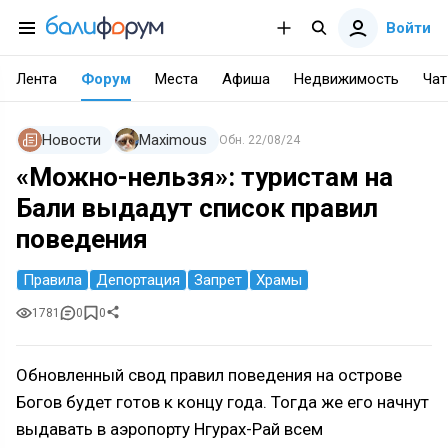
Войти
Лента
Форум
Места
Афиша
Недвижимость
Чат
Новости
Maximous
Обн.
22/08/24
«Можно-нельзя»: туристам на
Бали выдадут список правил
поведения
Правила
Депортация
Запрет
Храмы
1781
0
0
Обновленный свод правил поведения на острове
Богов будет готов к концу года. Тогда же его начнут
выдавать в аэропорту Нгурах-Рай всем