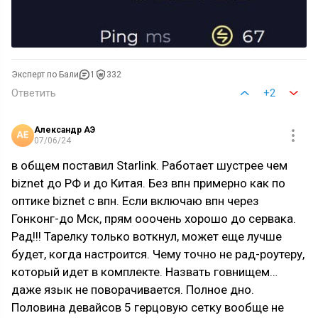
Эксперт по Бали
1
332
Ответить
+2
Александр АЭ
07/06/24
в общем поставил Starlink. Работает шустрее чем
biznet до РФ и до Китая. Без впн примерно как по
оптике biznet с впн. Если включаю впн через
Гонконг-до Мск, прям ооочень хорошо до сервака.
Рад!!! Тарелку только воткнул, может еще лучше
будет, когда настроится. Чему точно не рад-роутеру,
который идет в комплекте. Назвать говнищем…
даже язык не поворачивается. Полное дно.
Половина девайсов 5 герцовую сетку вообще не