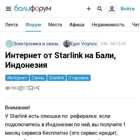
Войти
Лента
Форум
Места
Афиша
Недвижимость
Чат
Электроника и связь
Egor Voynov
Обн.
24/12/25
Интернет от Starlink на Бали,
Индонезия
Интернет
Связь
Starlink
Старлинк
7862
17
0
Внимание!
У Starlink есть плюшки по рефералке: если
подключитесь в Индонезии по ней, вы получите 1
месяц сервиса бесплатно (это сервис-кредит,