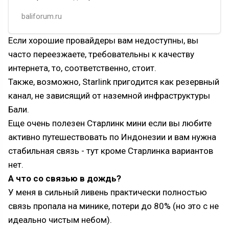
и для работы на удаленке.
baliforum.ru
Отлично, если вы приехали на снятую
вами виллу и там уже проведен
Если хорошие провайдеры вам недоступны, вы
интернет, а владелец или
часто переезжаете, требовательны к качеству
управляющий сам контролирует
интернета, то, соответственно, стоит.
исправность его работы. Но если
интернета нет, сразу встает вопрос
Также, возможно, Starlink пригодится как резервный
о выборе пров…
канал, не зависящий от наземной инфраструктуры
Бали.
Еще очень полезен Старлинк мини если вы любите
активно путешествовать по Индонезии и вам нужна
стабильная связь - тут кроме Старлинка вариантов
нет.
А что со связью в дождь?
У меня в сильный ливень практически полностью
связь пропала на минике, потери до 80% (но это с не
идеально чистым небом).