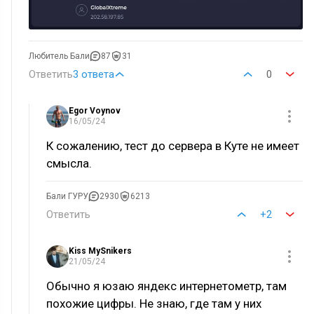
Любитель Бали
87
31
Ответить
3 ответа
0
Egor Voynov
16/05/24
К сожалению, тест до сервера в Куте не имеет
смысла.
Бали ГУРУ
2930
6213
Ответить
+2
Kiss MySnikers
21/05/24
Обычно я юзаю яндекс интернетометр, там
похожие цифры. Не знаю, где там у них