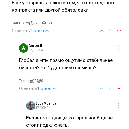
Еще у старлинка плюс в том, что нет годового
контракта или другой обязаловки.
Бали ГУРУ
2930
6213
Ответить
1 ответ
0
Антон Л
А
17/05/24
Глобал и мтм прямо ощутимо стабильнее
бизнета? Не будет шило на мыло?
Турист
2
0
Ответить
1 ответ
0
Egor Voynov
17/05/24
Бизнет это днище, которое вообще не
стоит подключать.