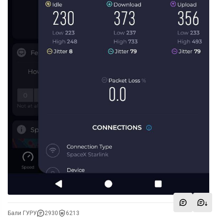
Бали ГУРУ
2930
6213