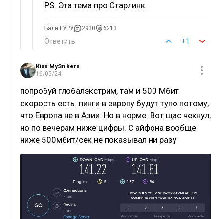
PS. Эта тема про Старлинк.
Бали ГУРУ
2930
6213
Ответить
+1
Kiss MySnikers
16/05/24
попробуй глобалэкстрим, там и 500 Мбит
скорость есть. пинги в европу будут тупо потому,
что Европа не в Азии. Но в норме. Вот щас чекнул,
но по вечерам ниже цифры. С айфона вообще
ниже 500мбит/сек не показывал ни разу