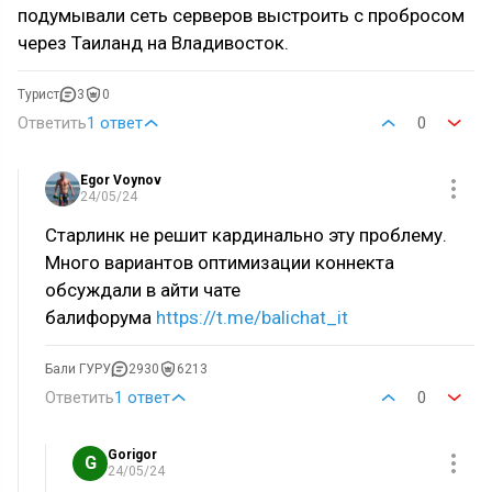
подумывали сеть серверов выстроить с пробросом
через Таиланд на Владивосток.
Турист
3
0
Ответить
1 ответ
0
Egor Voynov
24/05/24
Старлинк не решит кардинально эту проблему.
Много вариантов оптимизации коннекта
обсуждали в айти чате
балифорума
https://t.me/balichat_it
Бали ГУРУ
2930
6213
Ответить
1 ответ
0
Gorigor
G
24/05/24