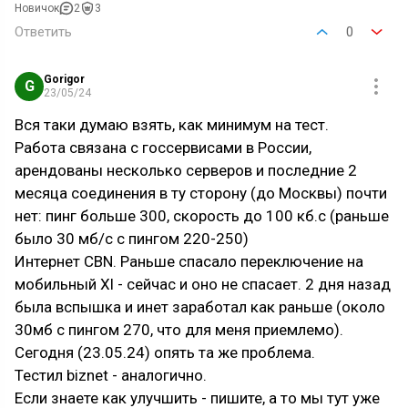
Новичок
2
3
Ответить
0
Gorigor
G
23/05/24
Вся таки думаю взять, как минимум на тест.
Работа связана с госсервисами в России,
арендованы несколько серверов и последние 2
месяца соединения в ту сторону (до Москвы) почти
нет: пинг больше 300, скорость до 100 кб.с (раньше
было 30 мб/с с пингом 220-250)
Интернет CBN. Раньше спасало переключение на
мобильный Xl - сейчас и оно не спасает. 2 дня назад
была вспышка и инет заработал как раньше (около
30мб с пингом 270, что для меня приемлемо).
Сегодня (23.05.24) опять та же проблема.
Тестил biznet - аналогично.
Если знаете как улучшить - пишите, а то мы тут уже