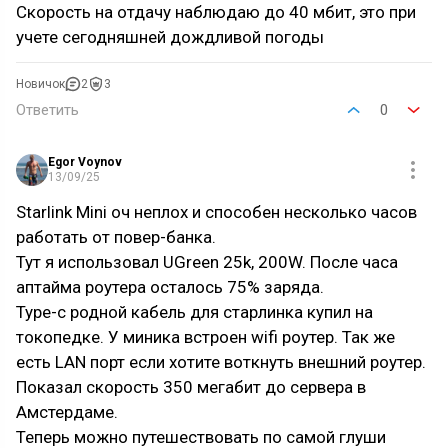
Скорость на отдачу наблюдаю до 40 мбит, это при
учете сегодняшней дождливой погоды
Новичок
2
3
Ответить
0
Egor Voynov
13/09/25
Starlink Mini оч неплох и способен несколько часов
работать от повер-банка.
Тут я использовал UGreen 25k, 200W. После часа
аптайма роутера осталось 75% заряда.
Type-c родной кабель для старлинка купил на
токопедке. У миника встроен wifi роутер. Так же
есть LAN порт если хотите воткнуть внешний роутер.
Показал скорость 350 мегабит до сервера в
Амстердаме.
Теперь можно путешествовать по самой глуши