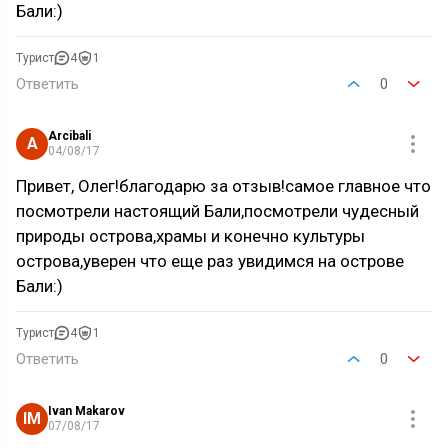
Бали:)
Турист
4
1
Ответить
0
Arcibali
A
04/08/17
Привет, Олег!благодарю за отзыв!самое главное что
посмотрели настоящий Бали,посмотрели чудесный
природы острова,храмы и конечно культуры
острова,уверен что еще раз увидимся на острове
Бали:)
Турист
4
1
Ответить
0
Ivan Makarov
IM
07/08/17