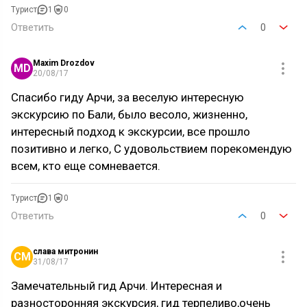
Турист
1
0
Ответить
0
Maxim Drozdov
MD
20/08/17
Спасибо гиду Арчи, за веселую интересную
экскурсию по Бали, было весоло, жизненно,
интересный подход к экскурсии, все прошло
позитивно и легко, С удовольствием порекомендую
всем, кто еще сомневается.
Турист
1
0
Ответить
0
слава митронин
СМ
31/08/17
Замечательный гид Арчи. Интересная и
разносторонняя экскурсия, гид терпеливо,очень