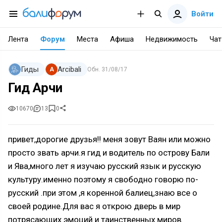
Войти
Лента
Форум
Места
Афиша
Недвижимость
Чат
Гиды
Arcibali
A
Обн.
31/08/17
Гид Арчи
10670
13
0
привет,дорогие друзья!! меня зовут Ваян или можно
просто звать арчи.я гид и водитель по острову Бали
и Ява,много лет я изучаю русский язык и русскую
культуру.именно поэтому я свободно говорю по-
русский .при этом ,я коренной балиец,знаю все о
своей родине.Для вас я открою дверь в мир
потрясающих эмоций и таинственных миров