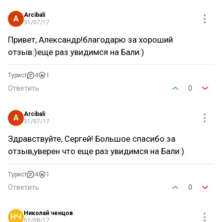
Arcibali
A
31/07/17
Привет, Александр!благодарю за хороший
отзыв:)еще раз увидимся на Бали:)
Турист
4
1
Ответить
0
Arcibali
A
31/07/17
Здравствуйте, Сергей! Большое спасибо за
отзыв,уверен что еще раз увидимся на Бали:)
Турист
4
1
Ответить
0
Николай ченцов
НЧ
02/08/17