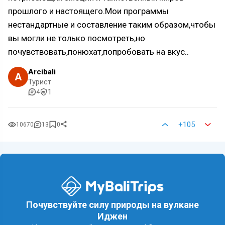
прошлого и настоящего.Мои программы
нестандартные и составление таким образом,чтобы
вы могли не только посмотреть,но
почувствовать,понюхат,попробовать на вкус..
Arcibali
A
Турист
1
4
+105
10670
13
0
Почувствуйте силу природы на вулкане
Иджен