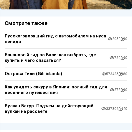
Смотрите также
Русскоговорящий гид с автомобилем на нуса
2050
0
пенида
Банановый гид по Бали: как выбрать, где
750
0
купить и чего опасаться?
Острова Гили (Gili islands)
573425
80
Как увидеть сакуру в Японии: полный гид для
373
0
весеннего путешествия
Вулкан Батур. Подъем на действующий
337306
40
вулкан на рассвете