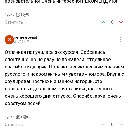
познавательно! Очень интересно! РЕКОМЕНДУЮ!!!
Турист
1
0
Ответить
0
sergeyrovant
S
31/07/17
Отличная получилась экскурсия. Собрались
спонтанно, но не разу не пожалели .отдельное
спасибо гиду арчи. Поразил великолепным знанием
русского и искроментным чувством юмора. Вкупе с
эрудированностью и знанием истории, это
оказалось идеальным сочетанием для одного
очень хорошего дня отпуска. Спасибо, арчи! очень
советуем всем!
Турист
1
0
Ответить
0