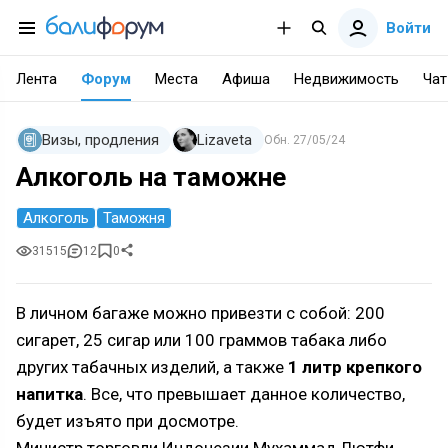
Войти
Лента
Форум
Места
Афиша
Недвижимость
Чат
Визы, продления
Lizaveta
Обн.
27/05/24
Алкоголь на таможне
Алкоголь
Таможня
31515
12
0
В личном багаже можно привезти с собой: 200
сигарет, 25 сигар или 100 граммов табака либо
других табачных изделий, а также
1 литр крепкого
напитка
. Все, что превышает данное количество,
будет изъято при досмотре.