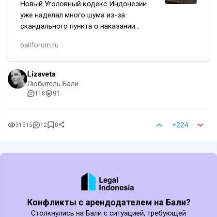
Новый Уголовный кодекс Индонезии
уже наделал много шума из-за
скандального пункта о наказании
за внебрачные половые связи.
baliforum.ru
Оказалось, что есть в нем моменты,
которые касаются не только
любителей адюль…
Lizaveta
Любитель Бали
91
118
+224
31515
12
0
Конфликты с арендодателем на Бали?
Столкнулись на Бали с ситуацией, требующей