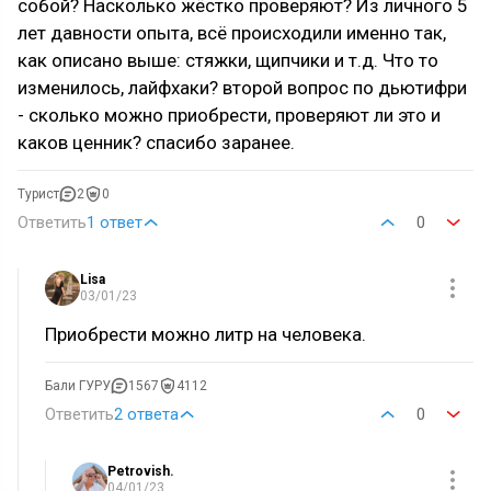
собой? Насколько жёстко проверяют? Из личного 5
лет давности опыта, всё происходили именно так,
как описано выше: стяжки, щипчики и т.д. Что то
изменилось, лайфхаки? второй вопрос по дьютифри
- сколько можно приобрести, проверяют ли это и
каков ценник? спасибо заранее.
Турист
2
0
Ответить
1 ответ
0
Lisa
03/01/23
Приобрести можно литр на человека.
Бали ГУРУ
1567
4112
Ответить
2 ответа
0
Petrovish.
04/01/23