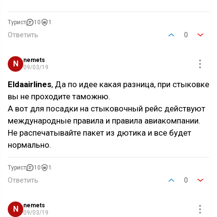
Турист
10
1
Ответить
0
nemets
N
09/03/19
Eldaairlines
, Да по идее какая разница, при стыковке
вы не проходите таможню.
А вот для посадки на стыковочный рейс действуют
международные правила и правила авиакомпании.
Не распечатывайте пакет из дютика и все будет
нормально.
Турист
10
1
Ответить
0
nemets
N
09/03/19