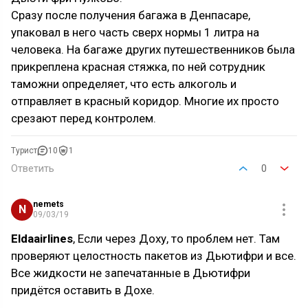
Сразу после получения багажа в Денпасаре,
упаковал в него часть сверх нормы 1 литра на
человека. На багаже других путешественников была
прикреплена красная стяжка, по ней сотрудник
таможни определяет, что есть алкоголь и
отправляет в красный коридор. Многие их просто
срезают перед контролем.
Турист
10
1
Ответить
0
nemets
N
09/03/19
Eldaairlines
, Если через Доху, то проблем нет. Там
проверяют целостность пакетов из Дьютифри и все.
Все жидкости не запечатанные в Дьютифри
придётся оставить в Дохе.