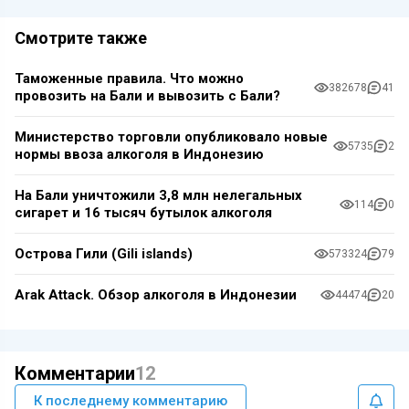
Смотрите также
Таможенные правила. Что можно
382678
41
провозить на Бали и вывозить с Бали?
Министерство торговли опубликовало новые
5735
2
нормы ввоза алкоголя в Индонезию
На Бали уничтожили 3,8 млн нелегальных
114
0
сигарет и 16 тысяч бутылок алкоголя
Острова Гили (Gili islands)
573324
79
Arak Attack. Обзор алкоголя в Индонезии
44474
20
Комментарии
12
К последнему комментарию