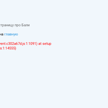
страницу про Бали
 на
главную
event.c302a67d.js:1:1091) at setup
js:1:14555)