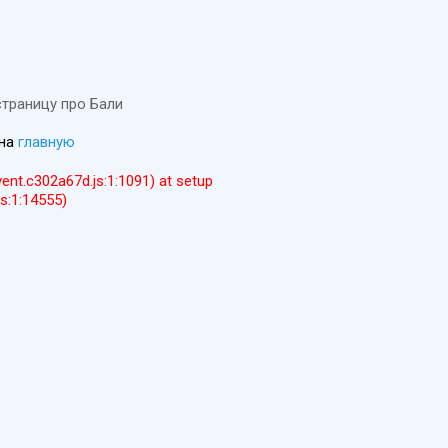
страницу про Бали
 на
главную
event.c302a67d.js:1:1091) at setup
js:1:14555)