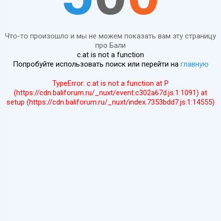
Что-то произошло и мы не можем показать вам эту страницу
про Бали
c.at is not a function
Попробуйте использовать поиск или перейти на
главную
TypeError: c.at is not a function at P
(https://cdn.baliforum.ru/_nuxt/event.c302a67d.js:1:1091) at
setup (https://cdn.baliforum.ru/_nuxt/index.7353bdd7.js:1:14555)