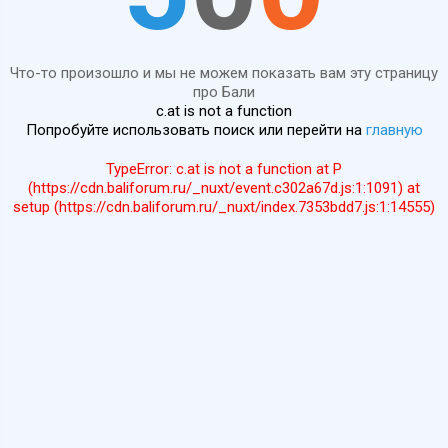
Что-то произошло и мы не можем показать вам эту страницу
про Бали
c.at is not a function
Попробуйте использовать поиск или перейти на
главную
TypeError: c.at is not a function at P
(https://cdn.baliforum.ru/_nuxt/event.c302a67d.js:1:1091) at
setup (https://cdn.baliforum.ru/_nuxt/index.7353bdd7.js:1:14555)