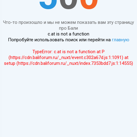
Что-то произошло и мы не можем показать вам эту страницу
про Бали
c.at is not a function
Попробуйте использовать поиск или перейти на
главную
TypeError: c.at is not a function at P
(https://cdn.baliforum.ru/_nuxt/event.c302a67d.js:1:1091) at
setup (https://cdn.baliforum.ru/_nuxt/index.7353bdd7.js:1:14555)