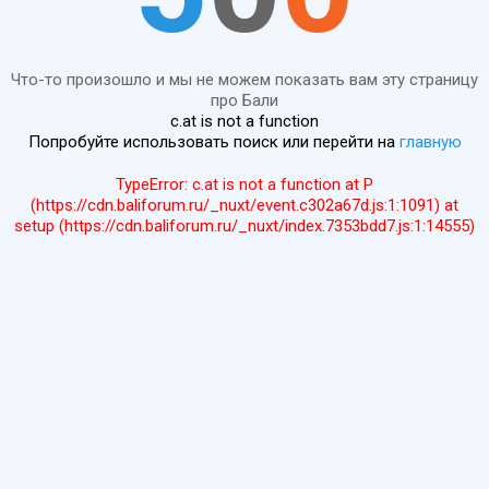
Что-то произошло и мы не можем показать вам эту страницу
про Бали
c.at is not a function
Попробуйте использовать поиск или перейти на
главную
TypeError: c.at is not a function at P
(https://cdn.baliforum.ru/_nuxt/event.c302a67d.js:1:1091) at
setup (https://cdn.baliforum.ru/_nuxt/index.7353bdd7.js:1:14555)