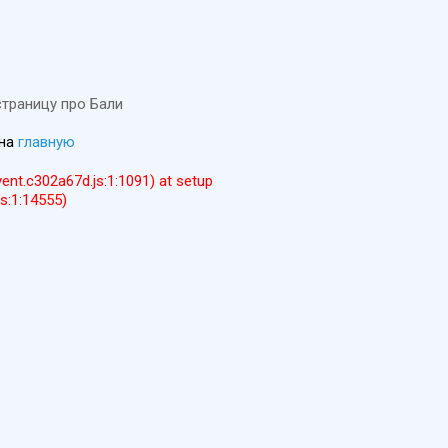
страницу про Бали
 на
главную
event.c302a67d.js:1:1091) at setup
js:1:14555)