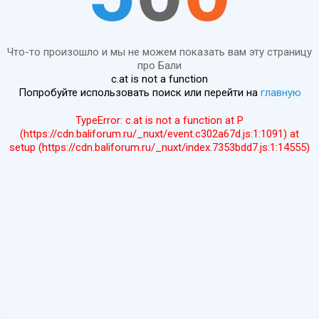
Что-то произошло и мы не можем показать вам эту страницу
про Бали
c.at is not a function
Попробуйте использовать поиск или перейти на
главную
TypeError: c.at is not a function at P
(https://cdn.baliforum.ru/_nuxt/event.c302a67d.js:1:1091) at
setup (https://cdn.baliforum.ru/_nuxt/index.7353bdd7.js:1:14555)