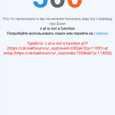
Что-то произошло и мы не можем показать вам эту страницу
про Бали
c.at is not a function
Попробуйте использовать поиск или перейти на
главную
TypeError: c.at is not a function at P
(https://cdn.baliforum.ru/_nuxt/event.c302a67d.js:1:1091) at
setup (https://cdn.baliforum.ru/_nuxt/index.7353bdd7.js:1:14555)