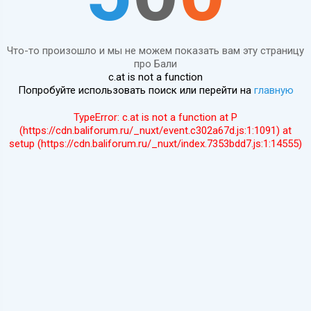
Что-то произошло и мы не можем показать вам эту страницу
про Бали
c.at is not a function
Попробуйте использовать поиск или перейти на
главную
TypeError: c.at is not a function at P
(https://cdn.baliforum.ru/_nuxt/event.c302a67d.js:1:1091) at
setup (https://cdn.baliforum.ru/_nuxt/index.7353bdd7.js:1:14555)