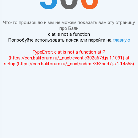
Что-то произошло и мы не можем показать вам эту страницу
про Бали
c.at is not a function
Попробуйте использовать поиск или перейти на
главную
TypeError: c.at is not a function at P
(https://cdn.baliforum.ru/_nuxt/event.c302a67d.js:1:1091) at
setup (https://cdn.baliforum.ru/_nuxt/index.7353bdd7.js:1:14555)