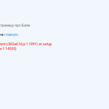
страницу про Бали
 на
главную
event.c302a67d.js:1:1091) at setup
js:1:14555)