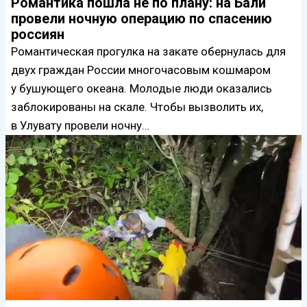
Романтика пошла не по плану: на Бали
провели ночную операцию по спасению
россиян
Романтическая прогулка на закате обернулась для
двух граждан России многочасовым кошмаром
у бушующего океана. Молодые люди оказались
заблокированы на скале. Чтобы вызволить их,
в Улувату провели ночну…