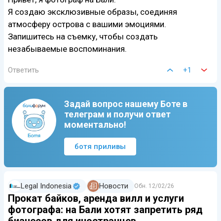
Я создаю эксклюзивные образы, соединяя
атмосферу острова с вашими эмоциями.
Запишитесь на съемку, чтобы создать
незабываемые воспоминания.
Ответить
+1
Задай вопрос нашему Боте в
телеграм и получи ответ
моментально!
ботя приливы
Legal Indonesia
Новости
Обн.
12/02/26
Прокат байков, аренда вилл и услуги
фотографа: на Бали хотят запретить ряд