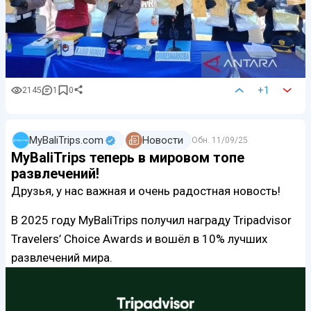
+1
2145
1
0
MyBaliTrips.com
Новости
Обн.
11/09/25
MyBaliTrips теперь в мировом топе
развлечений!
Друзья, у нас важная и очень радостная новость!
В 2025 году MyBaliTrips получил награду Tripadvisor
Travelers’ Choice Awards и вошёл в 10% лучших
развлечений мира.