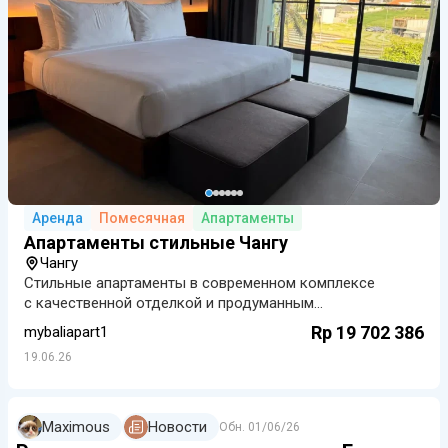
Аренда
Помесячная
Апартаменты
Апартаменты стильные Чангу
Чангу
Стильные апартаменты в современном комплексе
с качественной отделкой и продуманным
пространством. На территории есть живое комьюнити,
Rp 19 702 386
mybaliapart1
коворкинг, веган-кафе с доставкой в номер, большой
19.06.26
бассейн, йога-ш…
Maximous
Новости
Обн.
01/06/26