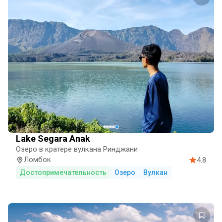
Lake Segara Anak
Озеро в кратере вулкана Ринджани
Ломбок
4.8
Достопримечательность
Озеро
Вулкан