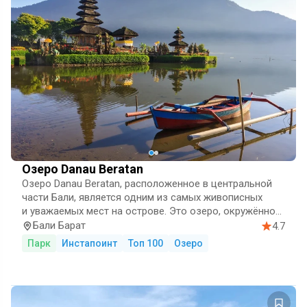
Озеро Danau Beratan
Озеро Danau Beratan, расположенное в центральной
части Бали, является одним из самых живописных
и уважаемых мест на острове. Это озеро, окружённое
горами, находится на высоте примерно 1200 метров
Бали Барат
4.7
над…
Парк
Инстапоинт
Топ 100
Озеро