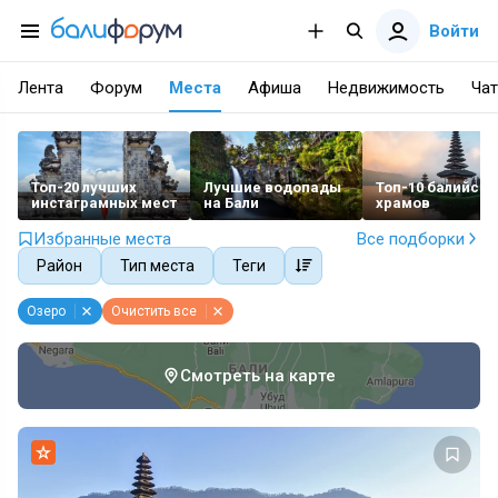
Войти
Лента
Форум
Места
Афиша
Недвижимость
Чат
Топ-20 лучших
Лучшие водопады
Топ-10 балийски
инстаграмных мест
на Бали
храмов
Избранные места
Все подборки
Район
Тип места
Теги
Озеро
Очистить все
Смотреть на карте