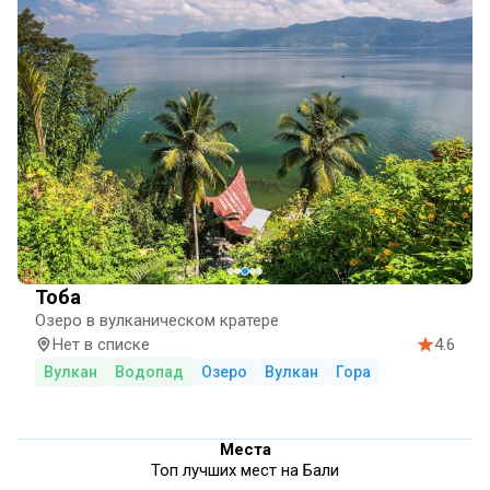
Тоба
Озеро в вулканическом кратере
Нет в списке
4.6
Вулкан
Водопад
Озеро
Вулкан
Гора
Места
Топ лучших мест на Бали