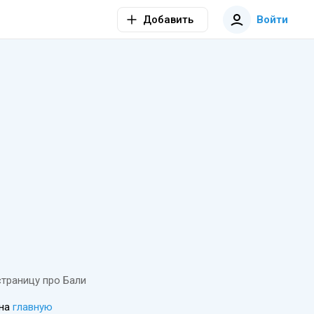
Добавить
Войти
страницу про Бали
 на
главную