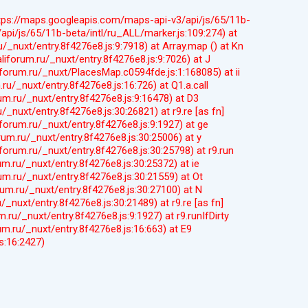
(https://maps.googleapis.com/maps-api-v3/api/js/65/11b-
api/js/65/11b-beta/intl/ru_ALL/marker.js:109:274) at
u/_nuxt/entry.8f4276e8.js:9:7918) at Array.map (
) at Kn
aliforum.ru/_nuxt/entry.8f4276e8.js:9:7026) at J
iforum.ru/_nuxt/PlacesMap.c0594fde.js:1:168085) at ii
.ru/_nuxt/entry.8f4276e8.js:16:726) at Q1.a.call
rum.ru/_nuxt/entry.8f4276e8.js:9:16478) at D3
u/_nuxt/entry.8f4276e8.js:30:26821) at r9.re [as fn]
liforum.ru/_nuxt/entry.8f4276e8.js:9:1927) at ge
orum.ru/_nuxt/entry.8f4276e8.js:30:25006) at y
liforum.ru/_nuxt/entry.8f4276e8.js:30:25798) at r9.run
rum.ru/_nuxt/entry.8f4276e8.js:30:25372) at ie
rum.ru/_nuxt/entry.8f4276e8.js:30:21559) at Ot
orum.ru/_nuxt/entry.8f4276e8.js:30:27100) at N
u/_nuxt/entry.8f4276e8.js:30:21489) at r9.re [as fn]
m.ru/_nuxt/entry.8f4276e8.js:9:1927) at r9.runIfDirty
rum.ru/_nuxt/entry.8f4276e8.js:16:663) at E9
s:16:2427)