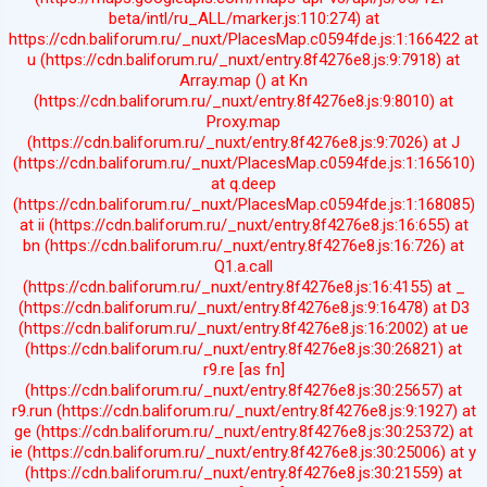
beta/intl/ru_ALL/marker.js:110:274) at
https://cdn.baliforum.ru/_nuxt/PlacesMap.c0594fde.js:1:166422 at
u (https://cdn.baliforum.ru/_nuxt/entry.8f4276e8.js:9:7918) at
Array.map (
) at Kn
(https://cdn.baliforum.ru/_nuxt/entry.8f4276e8.js:9:8010) at
Proxy.map
(https://cdn.baliforum.ru/_nuxt/entry.8f4276e8.js:9:7026) at J
(https://cdn.baliforum.ru/_nuxt/PlacesMap.c0594fde.js:1:165610)
at q.deep
(https://cdn.baliforum.ru/_nuxt/PlacesMap.c0594fde.js:1:168085)
at ii (https://cdn.baliforum.ru/_nuxt/entry.8f4276e8.js:16:655) at
bn (https://cdn.baliforum.ru/_nuxt/entry.8f4276e8.js:16:726) at
Q1.a.call
(https://cdn.baliforum.ru/_nuxt/entry.8f4276e8.js:16:4155) at _
(https://cdn.baliforum.ru/_nuxt/entry.8f4276e8.js:9:16478) at D3
(https://cdn.baliforum.ru/_nuxt/entry.8f4276e8.js:16:2002) at ue
(https://cdn.baliforum.ru/_nuxt/entry.8f4276e8.js:30:26821) at
r9.re [as fn]
(https://cdn.baliforum.ru/_nuxt/entry.8f4276e8.js:30:25657) at
r9.run (https://cdn.baliforum.ru/_nuxt/entry.8f4276e8.js:9:1927) at
ge (https://cdn.baliforum.ru/_nuxt/entry.8f4276e8.js:30:25372) at
ie (https://cdn.baliforum.ru/_nuxt/entry.8f4276e8.js:30:25006) at y
(https://cdn.baliforum.ru/_nuxt/entry.8f4276e8.js:30:21559) at