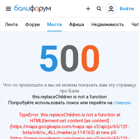
Войти
Лента
Форум
Места
Афиша
Недвижимость
Чат
5
0
0
Что-то произошло и мы не можем показать вам эту страницу
про Бали
this.replaceChildren is not a function
Попробуйте использовать поиск или перейти на
главную
TypeError: this.replaceChildren is not a function at
HTMLElement.set content [as content]
(https://maps.googleapis.com/maps-api-v3/api/js/65/12f-
beta/intl/ru_ALL/marker.js:114:163) at new pO
(https://maps.googleapis.com/maps-api-v3/api/js/65/12f-