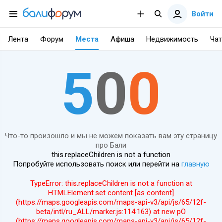
Войти
Лента
Форум
Места
Афиша
Недвижимость
Чат
5
0
0
Что-то произошло и мы не можем показать вам эту страницу
про Бали
this.replaceChildren is not a function
Попробуйте использовать поиск или перейти на
главную
TypeError: this.replaceChildren is not a function at
HTMLElement.set content [as content]
(https://maps.googleapis.com/maps-api-v3/api/js/65/12f-
beta/intl/ru_ALL/marker.js:114:163) at new pO
(https://maps.googleapis.com/maps-api-v3/api/js/65/12f-