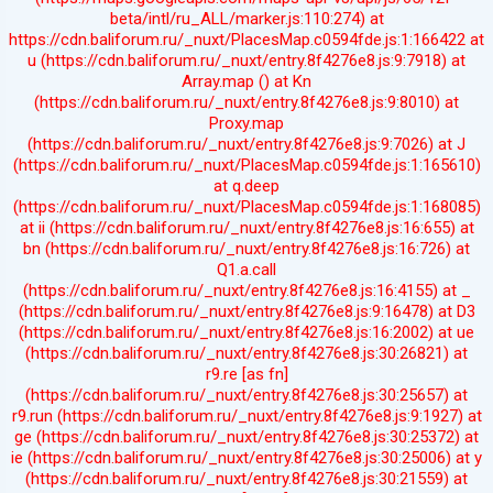
beta/intl/ru_ALL/marker.js:110:274) at
https://cdn.baliforum.ru/_nuxt/PlacesMap.c0594fde.js:1:166422 at
u (https://cdn.baliforum.ru/_nuxt/entry.8f4276e8.js:9:7918) at
Array.map (
) at Kn
(https://cdn.baliforum.ru/_nuxt/entry.8f4276e8.js:9:8010) at
Proxy.map
(https://cdn.baliforum.ru/_nuxt/entry.8f4276e8.js:9:7026) at J
(https://cdn.baliforum.ru/_nuxt/PlacesMap.c0594fde.js:1:165610)
at q.deep
(https://cdn.baliforum.ru/_nuxt/PlacesMap.c0594fde.js:1:168085)
at ii (https://cdn.baliforum.ru/_nuxt/entry.8f4276e8.js:16:655) at
bn (https://cdn.baliforum.ru/_nuxt/entry.8f4276e8.js:16:726) at
Q1.a.call
(https://cdn.baliforum.ru/_nuxt/entry.8f4276e8.js:16:4155) at _
(https://cdn.baliforum.ru/_nuxt/entry.8f4276e8.js:9:16478) at D3
(https://cdn.baliforum.ru/_nuxt/entry.8f4276e8.js:16:2002) at ue
(https://cdn.baliforum.ru/_nuxt/entry.8f4276e8.js:30:26821) at
r9.re [as fn]
(https://cdn.baliforum.ru/_nuxt/entry.8f4276e8.js:30:25657) at
r9.run (https://cdn.baliforum.ru/_nuxt/entry.8f4276e8.js:9:1927) at
ge (https://cdn.baliforum.ru/_nuxt/entry.8f4276e8.js:30:25372) at
ie (https://cdn.baliforum.ru/_nuxt/entry.8f4276e8.js:30:25006) at y
(https://cdn.baliforum.ru/_nuxt/entry.8f4276e8.js:30:21559) at