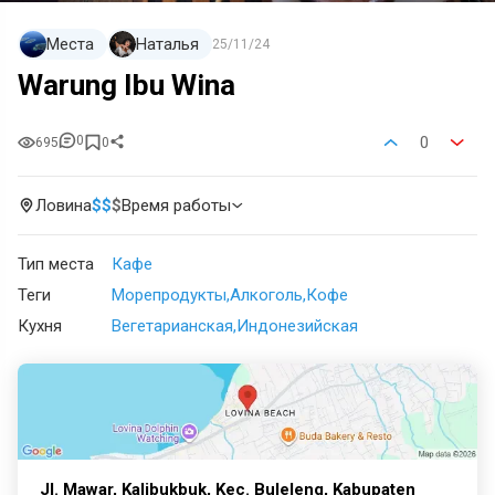
Места
Наталья
25/11/24
Warung Ibu Wina
0
0
695
0
Ловина
$
$
$
Время работы
Тип места
Кафе
Теги
Морепродукты
Алкоголь
Кофе
Кухня
Вегетарианская
Индонезийская
Jl. Mawar, Kalibukbuk, Kec. Buleleng, Kabupaten