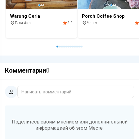
Warung Ceria
Porch Coffee Shop
Гили Аир
Чангу
3.3
Кафе
Морепродукты
Алкоголь
Кофе
Кафе
Завтрак
Бар
Алкогол
Комментарии
0
Написать комментарий
Поделитесь своим мнением или дополнительной
информацией об этом Месте.