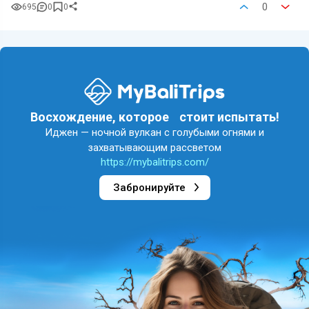
0
695
0
0
Восхождение, которое стоит испытать!
Иджен — ночной вулкан с голубыми огнями и
захватывающим рассветом
https://mybalitrips.com/
Забронируйте