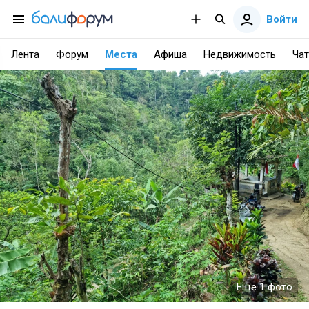
Войти
Лента
Форум
Места
Афиша
Недвижимость
Чат
Еще 1 фото