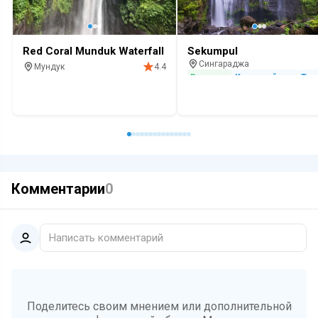
Red Coral Munduk Waterfall
Sekumpul
Сингараджа
Мундук
4.4
Водопад
Красивый вид
Топ
Водопад
Природа
Комментарии
0
Написать комментарий
Поделитесь своим мнением или дополнительной