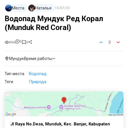
Места
Наталья
10/07/23
Водопад Мундук Ред Корал
(Munduk Red Coral)
0
0
666
0
Мундук
Время работы
Тип места
Водопад
Теги
Природа
Jl Raya No.Desa, Munduk, Kec. Banjar, Kabupaten