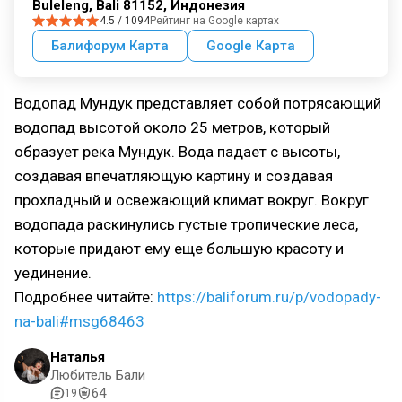
Buleleng, Bali 81152, Индонезия
4.5 / 1094
Рейтинг на Google картах
Балифорум Карта
Google Карта
Водопад Мундук представляет собой потрясающий
водопад высотой около 25 метров, который
образует река Мундук. Вода падает с высоты,
создавая впечатляющую картину и создавая
прохладный и освежающий климат вокруг. Вокруг
водопада раскинулись густые тропические леса,
которые придают ему еще большую красоту и
уединение.
Подробнее читайте:
https://baliforum.ru/p/vodopady-
na-bali#msg68463
Наталья
Любитель Бали
64
19