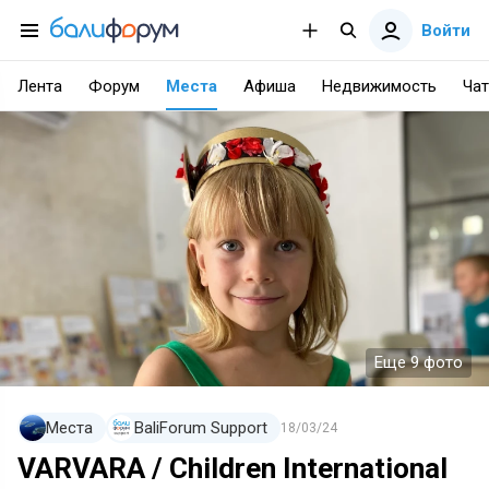
Войти
Лента
Форум
Места
Афиша
Недвижимость
Чат
Еще 9 фото
Места
BaliForum Support
18/03/24
VARVARA / Children International