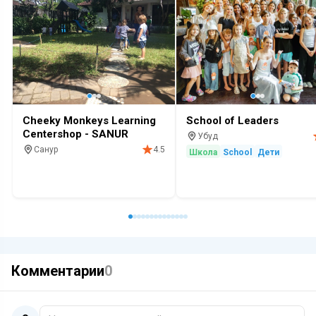
Cheeky Monkeys Learning
School of Leaders
Centershop - SANUR
Убуд
Санур
4.5
Школа
School
Дети
Детский сад
Школа
Комментарии
0