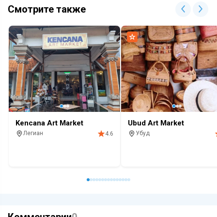
Смотрите также
Kencana Art Market
Ubud Art Market
Легиан
Убуд
4.6
Магазин
Сувенир
Достопримечательность
Су
Комментарии
0