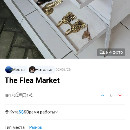
Еще 4 фото
Места
Наталья
02/06/26
The Flea Market
0
0
170
1
Кута
$
$
$
Время работы
Тип места
Рынок