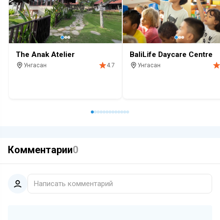
The Anak Atelier
BaliLife Daycare Centre
Унгасан
Унгасан
4.7
Детский сад
С детьми
Детский сад
С детьми
Комментарии
0
Написать комментарий