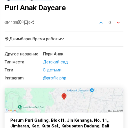
Puri Anak Daycare
0
0
1138
0
Джимбаран
Время работы
Другое название
Пури Анак
Тип места
Детский сад
Теги
С детьми
Instagram
@profile.php
Perum Puri Gading, Blok I1, Jln Kenanga, No. 11,,
Jimbaran, Kec. Kuta Sel., Kabupaten Badung, Bali