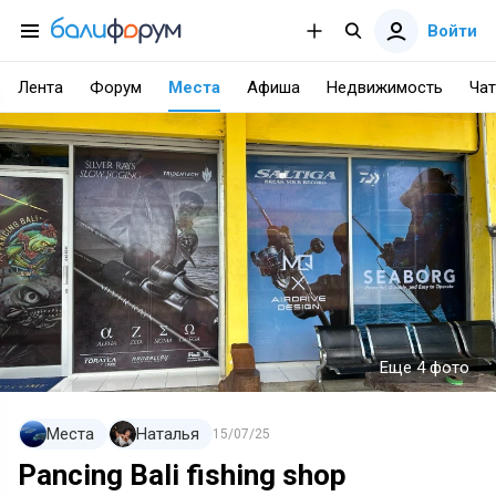
Войти
Лента
Форум
Места
Афиша
Недвижимость
Чат
Еще 4 фото
Места
Наталья
15/07/25
Pancing Bali fishing shop