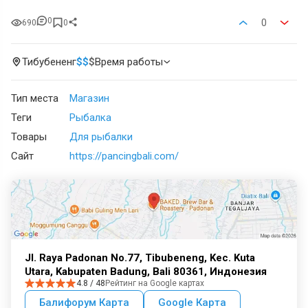
0
0
690
0
Тибубененг
$
$
$
Время работы
Тип места
Магазин
Теги
Рыбалка
Товары
Для рыбалки
Сайт
https://pancingbali.com/
Jl. Raya Padonan No.77, Tibubeneng, Kec. Kuta
Utara, Kabupaten Badung, Bali 80361, Индонезия
4.8 / 48
Рейтинг на Google картах
Балифорум Карта
Google Карта