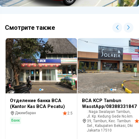
Смотрите также
Отделение банка BCA
BCA KCP Tambun
(Kantor Kas BCA Pecatu)
WasstApp/08388331847
: Naga Swalayan Tambun,
Джимбаран
2.5
Jl. Kp. Kedung Gede No.km.
Банк
39, Tambun, Kec. Tambun
Sel., Kabupaten Bekasi, Dki
Jakarta 17510
Банк
Customer service