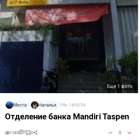
Еще 1 фото
Места
Наталья
Обн.
14/02/24
Отделение банка Mandiri Taspen
0
0
1380
0