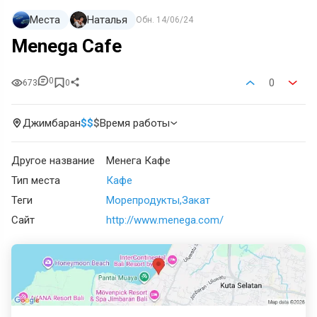
Места
Наталья
Обн.
14/06/24
Menega Cafe
0
0
673
0
Джимбаран
$
$
$
Время работы
Другое название
Менега Кафе
Тип места
Кафе
Теги
Морепродукты
Закат
Сайт
http://www.menega.com/