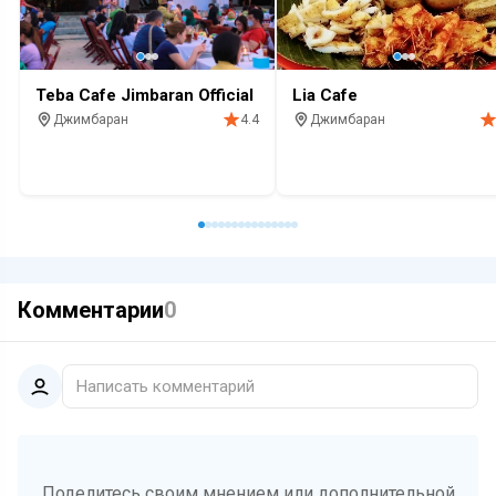
Teba Cafe Jimbaran Official
Lia Cafe
Джимбаран
Джимбаран
4.4
Кафе
Морепродукты
Закат
Кафе
Морепродукты
Закат
Комментарии
0
Написать комментарий
Поделитесь своим мнением или дополнительной