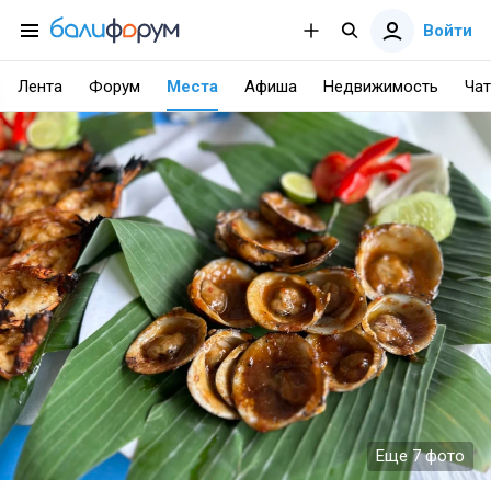
Войти
Лента
Форум
Места
Афиша
Недвижимость
Чат
Еще 7 фото