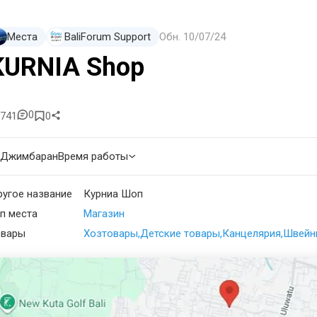
Места
BaliForum Support
Обн.
10/07/24
KURNIA Shop
0
741
0
Джимбаран
Время работы
угое название
Курниа Шоп
п места
Магазин
овары
Хозтовары
Детские товары
Канцелярия
Швейн