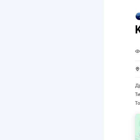
Др
Ти
Т