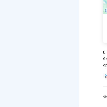
В
б
с