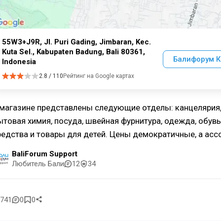
55W3+J9R, Jl. Puri Gading, Jimbaran, Kec.
Kuta Sel., Kabupaten Badung, Bali 80361,
Балифорум К
Indonesia
2.8 / 110
Рейтинг на Google картах
 магазине представлены следующие отделы: канцелярия,
ытовая химия, посуда, швейная фурнитура, одежда, обувь
редства и товары для детей. Цены демократичные, а асс
BaliForum Support
Любитель Бали
12
34
741
0
0