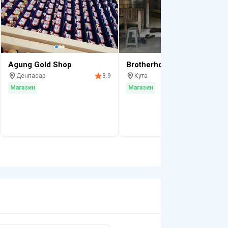
Agung Gold Shop
Brotherhood surf shop
Денпасар
Кута
3.9
4.
Магазин
Магазин