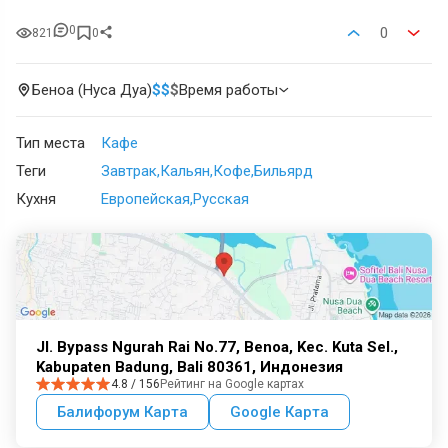
0
0
821
0
Беноа (Нуса Дуа)
$
$
$
Время работы
Тип места
Кафе
Теги
Завтрак
Кальян
Кофе
Бильярд
Кухня
Европейская
Русская
Jl. Bypass Ngurah Rai No.77, Benoa, Kec. Kuta Sel.,
Kabupaten Badung, Bali 80361, Индонезия
4.8 / 156
Рейтинг на Google картах
Балифорум Карта
Google Карта