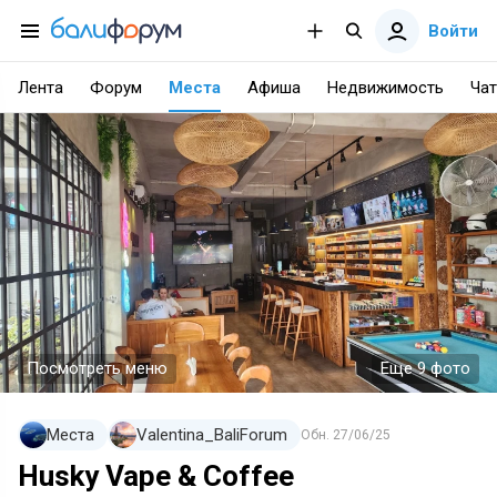
Войти
Лента
Форум
Места
Афиша
Недвижимость
Чат
Посмотреть меню
Еще 9 фото
Места
Valentina_BaliForum
Обн.
27/06/25
Husky Vape & Coffee