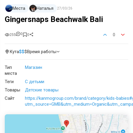
Места
Наталья
27/03/26
Gingersnaps Beachwalk Bali
0
0
255
0
Кута
$
$
$
Время работы
Тип
Магазин
места
Теги
С детьми
Товары
Детские товары
Сайт
https://kanmogroup.com/brand/category/kids-babies#
utm_source=GMB&utm_medium=Organic&utm_campaig