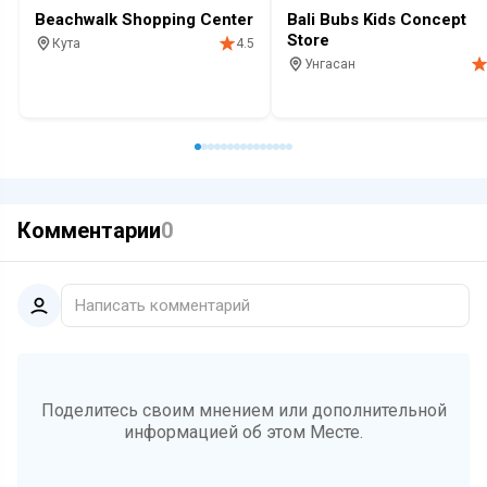
Beachwalk Shopping Center
Bali Bubs Kids Concept
Store
Кута
4.5
Унгасан
Торговый центр
Магазин
С детьми
Красивый вид
Инстапоинт
О
Магазин
С детьми
Комментарии
0
Написать комментарий
Поделитесь своим мнением или дополнительной
информацией об этом Месте.