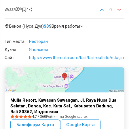
0
0
332
0
Беноа (Нуса Дуа)
$
$
$
Время работы
Тип места
Ресторан
Кухня
Японская
Сайт
https://www.themulia.com/bali/bali-outlets/edogin
Mulia Resort, Kawasan Sawangan, Jl. Raya Nusa Dua
Selatan, Benoa, Kec. Kuta Sel., Kabupaten Badung,
Bali 80362, Индонезия
4.7 / 360
Рейтинг на Google картах
Балифорум Карта
Google Карта