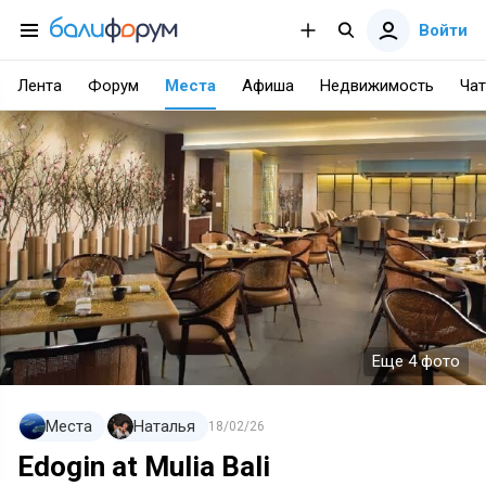
Войти
Лента
Форум
Места
Афиша
Недвижимость
Чат
Еще 4 фото
Места
Наталья
18/02/26
Edogin at Mulia Bali