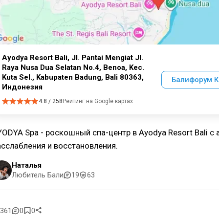
Ayodya Resort Bali, Jl. Pantai Mengiat Jl.
Raya Nusa Dua Selatan No.4, Benoa, Kec.
Kuta Sel., Kabupaten Badung, Bali 80363,
Балифорум К
Индонезия
4.8 / 258
Рейтинг на Google картах
YODYA Spa - роскошный спа-центр в Ayodya Resort Bali с
асслабления и восстановления.
Наталья
Любитель Бали
19
63
361
0
0