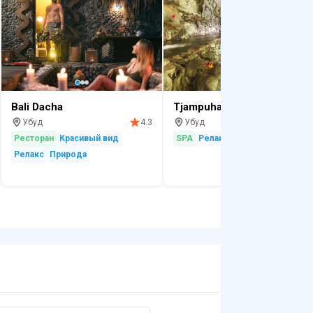
Bali Dacha
Tjampuhan Spa
Убуд
Убуд
4.3
4.
Ресторан
Красивый вид
SPA
Релакс
Релакс
Природа