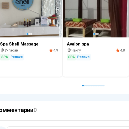
Spa Shell Massage
Avalon spa
Унгасан
Чангу
4.9
4.8
SPA
Релакс
SPA
Релакс
омментарии
0