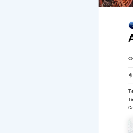
Ти
Те
С