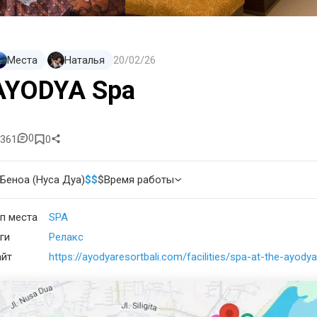
Места
Наталья
20/02/26
AYODYA Spa
0
361
0
Беноа (Нуса Дуа)
$
$
$
Время работы
п места
SPA
ги
Релакс
айт
https://ayodyaresortbali.com/facilities/spa-at-the-ayodya