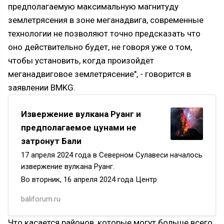
предполагаемую максимальную магнитуду
землетрясения в зоне меганадвига, современные
технологии не позволяют точно предсказать что
оно действительно будет, не говоря уже о том,
чтобы установить, когда произойдет
меганадвиговое землетрясение", - говорится в
заявлении BMKG.
Извержение вулкана Руанг и
предполагаемое цунами не
затронут Бали
17 апреля 2024 года в Северном Сулавеси началось
извержение вулкана Руанг.
Во вторник, 16 апреля 2024 года Центр
вулканологии и смягчения последствий
baliforum.ru
геологических катастроф отметил, что статус горы
Руанг был повышен до II уровня тревоги, а затем —
Что касается районов, которые могут больше всего