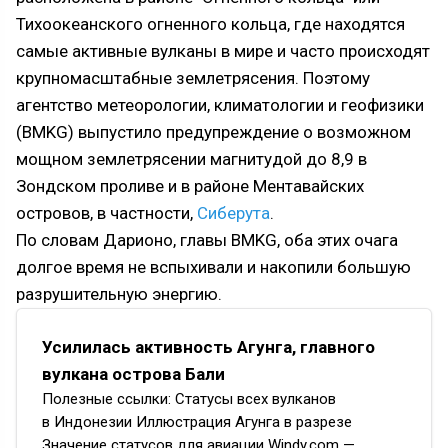
Тихоокеанского огненного кольца, где находятся
самые активные вулканы в мире и часто происходят
крупномасштабные землетрясения. Поэтому
агентство метеорологии, климатологии и геофизики
(BMKG) выпустило предупреждение о возможном
мощном землетрясении магнитудой до 8,9 в
Зондском проливе и в районе Ментавайских
островов, в частности,
Сиберута
.
По словам Дарионо, главы BMKG, оба этих очага
долгое время не вспыхивали и накопили большую
разрушительную энергию.
Усилилась активность Агунга, главного
вулкана острова Бали
Полезные ссылки: Статусы всех вулканов
в Индонезии Иллюстрация Агунга в разрезе
Значение статусов для авиации Windy.com —