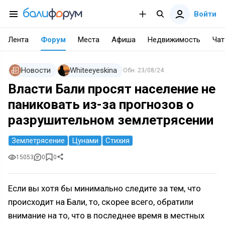
Войти
Лента
Форум
Места
Афиша
Недвижимость
Чат
Новости
Whiteeyeskina
Обн.
23/08/24
Власти Бали просят население не
паниковать из-за прогнозов о
разрушительном землетрясении
Землетрясение
Цунами
Стихия
15053
0
0
Если вы хотя бы минимально следите за тем, что
происходит на Бали, то, скорее всего, обратили
внимание на то, что в последнее время в местных