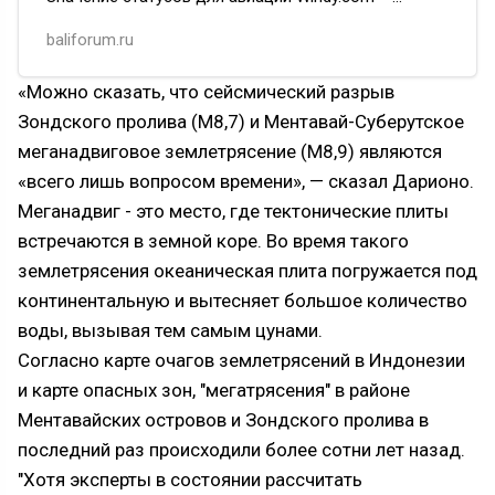
направление ветра в реальном режиме
baliforum.ru
и возможный прогноз движения облака пепла…
«Можно сказать, что сейсмический разрыв
Зондского пролива (M8,7) и Ментавай-Суберутское
меганадвиговое землетрясение (M8,9) являются
«всего лишь вопросом времени», — сказал Дарионо.
Меганадвиг - это место, где тектонические плиты
встречаются в земной коре. Во время такого
землетрясения океаническая плита погружается под
континентальную и вытесняет большое количество
воды, вызывая тем самым цунами.
Согласно карте очагов землетрясений в Индонезии
и карте опасных зон, "мегатрясения" в районе
Ментавайских островов и Зондского пролива в
последний раз происходили более сотни лет назад.
"Хотя эксперты в состоянии рассчитать