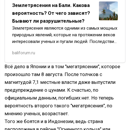
Землетрясения на Бали. Какова
вероятность? От чего зависят?
Бывают ли разрушительные?
Землетрясения являются одними из самых мощных
природных явлений, которые на протяжении веков
интересовали ученых и пугали людей. Последствия
подземных толчков могут привести к огромным
baliforum.ru
разрушениям и ч…
Всё дело в Японии и в том "мегатрясении", которое
произошло там 8 августа. После толчков с
магнитудой 7,1 местные власти даже выпустили
предупреждение о цунами. К счастью, по
официальным данным, погибших нет. Но теперь
вероятность второго такого "мегатрясения", по
мнению ученых, возрастает.
Того же боятся и в Индонезии, ведь страна
расположена в районе "Огненного кольца" или