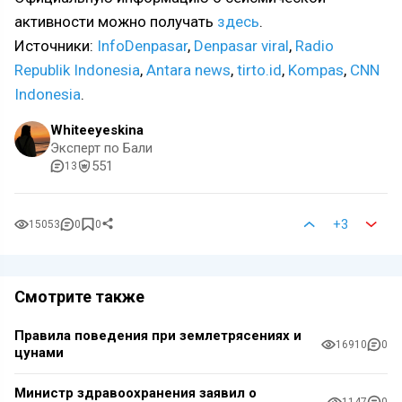
активности можно получать
здесь
.
Источники:
InfoDenpasar
,
Denpasar viral
,
Radio
Republik Indonesia
,
Antara news
,
tirto.id
,
Kompas
,
CNN
Indonesia
.
Whiteeyeskina
Эксперт по Бали
551
13
+3
15053
0
0
Смотрите также
Правила поведения при землетрясениях и
16910
0
цунами
Министр здравоохранения заявил о